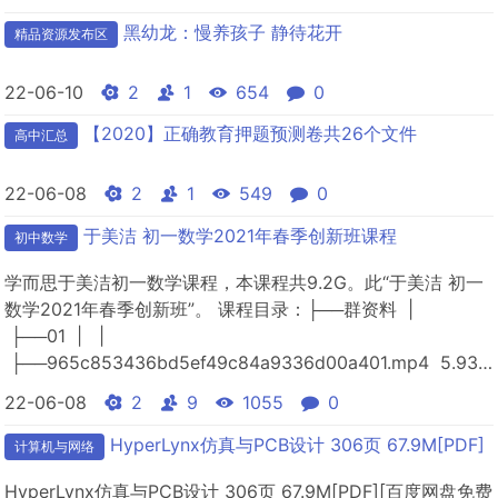
黑幼龙：慢养孩子 静待花开
精品资源发布区
22-06-10
2
1
654
0
【2020】正确教育押题预测卷共26个文件
高中汇总
22-06-08
2
1
549
0
于美洁 初一数学2021年春季创新班课程
初中数学
学而思于美洁初一数学课程，本课程共9.2G。此“于美洁 初一
数学2021年春季创新班”。 课程目录：├──群资料 |
├──01 | |
├──965c853436bd5ef49c84a9336d00a401.mp4 5.93M
|&n...
22-06-08
2
9
1055
0
HyperLynx仿真与PCB设计 306页 67.9M[PDF]
计算机与网络
HyperLynx仿真与PCB设计 306页 67.9M[PDF][百度网盘免费