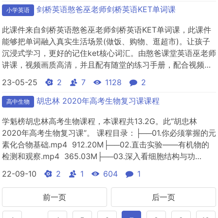
剑桥英语憨爸巫老师剑桥英语KET单词课
小学英语
此课件来自剑桥英语憨爸巫老师剑桥英语KET单词课，此课件
能够把单词融入真实生活场景(做饭、购物、逛超市)。让孩子
沉浸式学习，更好的记住ket核心词汇。由憨爸课堂英语巫老师
讲课，视频画质高清，并且配有随堂的练习手册，配合视频课
程。
23-05-25
2
7
1128
2
胡忠林 2020年高考生物复习课课程
高中生物
学魁榜胡忠林高考生物课程，本课程共13.2G。此“胡忠林
2020年高考生物复习课”。 课程目录：├──01.你必须掌握的元
素化合物基础.mp4 912.20M├──02.直击实验——有机物的
检测和观察.mp4 365.03M├──03.深入看细胞结构与功
能.mp4 587.03M├──04.“一眼”甄别不同类型细
22-09-10
2
1
604
1
胞.mp4&nbs...
前一页
后一页