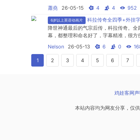
蕭堯
26-05-15
4
4
952
科拉传奇全四季+外挂
6岁以上英语动画片
降世神通最后的气宗后传，科拉传奇。全
幕，都整理和命名好了，字幕精准，很方
Nelson
26-05-13
6
0
16
1
2
3
4
5
6
7
鸡娃客网声
本站内容均为网友分享，仅供