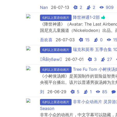
Nan
26-07-13
2
2
909
降世神通1-2部
6岁以上英语动画片
《降世神通》（Avatar: The Last 
国尼克儿童频道（Nickelodeon）
武术、道家哲学与水墨画风，被许多观众
吾欢喜
26-07-03
15
0
1
事发生在一个由四大元素（气、水、土、
的人可以通过学...
瑞克和莫蒂 五季合集 10
6岁以上英语动画片
Řåîņßøw
26-07-01
3
27
Tree Fu Tom 小树侠汤姆S
6岁以上英语动画片
《小树侠汤姆》是英国制作的冒险益智类动画
央视平台播出。该片以普通男孩汤姆为主
奇幻世界“绿林之城。汤姆看似跟一般男
刘
26-06-29
5
1
85
作，他便会化身成一位小小的超级英雄并
Treetopolis）﹗在那里汤姆会与他的小伙
非常小众动画片 灵异游乐园：无
6岁以上英语动画片
Season
非常小众的动画片，中文字幕可以隐藏，