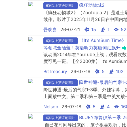
疯狂动物城2
6岁以上英语动画片
《疯狂动物城2》（Zootopia 2）是
续作。影片于2025年11月26日在中
会寓言，同时带来了更宏大的世界观和更细腻的角
吾欢喜
26-07-21
15
1
52
险​​时长​​：约 108 分钟​​导演​​：拜伦·霍华
《It’s AumSum T
6岁以上英语动画片
等领域全涵盖！英语听力英语词汇飙升
该动画2014年在YouTube上线，观看
度可见一斑。【全2000集】 It’s Au
2000集视频是英语，英文字幕，108
BitTreasury
26-07-19
5
102
种奇怪的“假如”问题！这部《It’s AumS
降世神通-最后的气宗1-
6岁以上英语动画片
降世神通-最后的气宗1-3季。外挂字幕
上面放中文。第二季和第三季是中英文放
理过了，很整齐干净，相较于网站现有的
Nelson
26-07-18
5
4
16
BLUEY布鲁伊第三季 2
6岁以上英语动画片
自己花时间导出来的，孩子很喜欢听，比