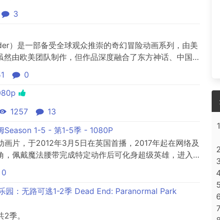
3
Airbender）是一部备受全球观众推崇的奇幻冒险动画系列，由美
出品。虽然由欧美团队制作，但作品深度融合了东方神话、中国
誉为“欧美动画中的东方美学天花板”。世界观与核心设定故
51
0
火）支配的架空世界，人类分为四个部族，部分天赋异禀
80p
1257
13
eason 1-5 - 第1-5季 - 1080P
片，于2012年3月5日在英国首播，2017年起在网络及
角，佩戴魔法腰带完成特定动作后可化身超级英雄，进入
孩没两样，但一旦他戴上魔法腰带及做出一连串的魔法动
0
走进神秘的梦幻世界绿林之城（即树顶世界
伴们像果精...
路可逃1-2季 Dead End: Paranormal Park
共2季。