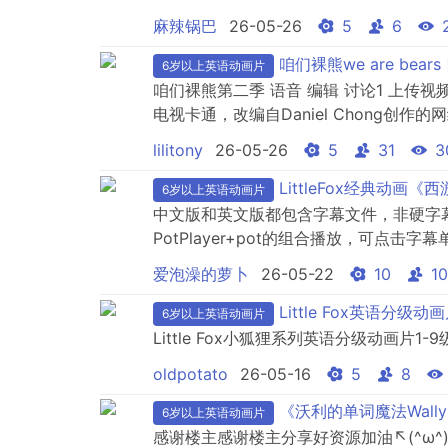
麻辣锅巴
26-05-26
5
6
咱们裸熊we are bea
6岁以上英语动画片
咱们裸熊第二季 语音 编辑 讨论1 上传视频《
电视卡通，改编自Daniel Chong创作的网络漫
热血棕熊、一只叫Panda的死宅熊猫、一只
lilitony
26-05-26
5
31
3
文名咱们裸熊第二季原版名称The Three..
LittleFox经典动画
6岁以上英语动画片
中文版和英文版都包含字幕文件，非硬字
PotPlayer+pot的组合播放，可点
文版的理解，更好的实现可理解输入。官
爱泡澡的萝卜
26-05-22
10
10
本。---------------------------------------
Little Fox英语分级
6岁以上英语动画片
Little Fox小狐狸系列英语分级动画片1
oldpotato
26-05-16
5
8
《沃利的单词魔法Wall
6岁以上英语动画片
感谢楼主感谢楼主分享好资源加油↖(^ω^