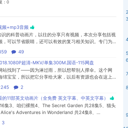
回复：0
频+mp3音频
涨知识的科普动画片，以往的分享只有视频，本次分享包括视
频，可以节省眼睛，还可以有效的复习相关知识。专门为
859
49
2018.1080P超清-MKV/单集300M.国语-115网盘
网站找到了——因为淋过雨，所以想帮别人撑伞。这个网
海绵宝宝，所以把它分享给大家，以后有资源也会在这上
的小伙伴自取。本人强烈建议用115网盘，保存后可直接在
2245
2
子看的11部英文动画片（全免费 英文字幕、中英文字幕）
集3、咱们裸熊4、The Secret Garden 共28集5、猫头
s Adventures in Wonderland 共24集8、
izard of Oz10、The Adventures of Tom Sawyer 共17...
3