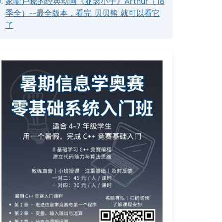
家喻户晓的经典动画《亚瑟小子》Arthur（18
季全）--最全版本，看完 贝贝熊 就可以看它
了