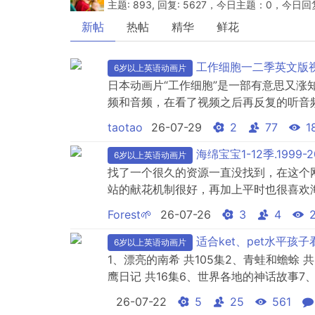
主题: 893, 回复: 5627，今日主题：0，今日
新帖
热帖
精华
鲜花
工作细胞一二季英文版视
6岁以上英语动画片
日本动画片“工作细胞”是一部有意思又
频和音频，在看了视频之后再反复的听音
女儿转了音频，顺便分享给大家。
taotao
26-07-29
2
77
1
海绵宝宝1-12季.1999-
6岁以上英语动画片
找了一个很久的资源一直没找到，在这个
站的献花机制很好，再加上平时也很喜欢
面分享的。链接是115网盘的链接，需要
Forest🌱
26-07-26
3
4
线超清观看~ &n...
适合ket、pet水平孩
6岁以上英语动画片
1、漂亮的南希 共105集2、青蛙和蟾蜍 共16
鹰日记 共16集6、世界各地的神话故事7、Alice'
Gulliver's Travels9、The Wonderful W
26-07-22
5
25
561