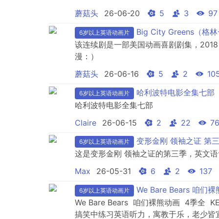
蘑菇头
26-06-20
5
3
97
Big City Green
6岁以上英语动画片
该连续剧是一部美国动画喜剧剧集，201
漫：）
蘑菇头
26-06-16
5
2
10
哈利波特电影全集七部
6岁以上英语动画片
哈利波特电影全集七部
Claire
26-06-15
2
22
7
变形金刚 领袖之证 第
6岁以上英语动画片
这是变形金刚 领袖之证的第三季，英文
Max
26-05-31
6
2
137
We Bare Bears 
6岁以上英语动画片
We Bare Bears 咱们裸熊动画 4
搞笑中练习英语听力，寓教于乐，老少皆