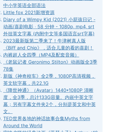
中小学英语全部语法
Little fox 2021新增资源
Diary of a Wimpy Kid (2021) 小屁孩日记 -
动画/喜剧电影 ‧ 58 分钟 - 1080p, mp4, srt
外挂英文字幕 (内附中文等多国语言srt字幕)
2023最新版第二季来了！牛津树真人版
《Biff and Chip》，适合儿童的看的喜剧！
内裤超人全四季（MP4及配套音频）
《老鼠记者 Geronimo Stilton》动画版全3季
78集
新版《神奇校车》全2季，1080P高清视频，
英文软字幕，共22.1G
《降世神通》（Avatar）1440*1080P 清晰
度，全3季，总计133G容量。内嵌中英文字
幕；另有字幕文件夹2个，分别是英文和中英
文。
TED世界各地的神话故事合集Myths from
Around the World