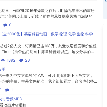
迪士尼动画工作室继2016年爆款之作后，时隔九年推出的重磅
国内地与北美同步上映，延续了前作的悬疑探案风格与深刻的社
色成长。基本信息​​类型​​：动画 / 喜剧 / 悬疑 / 冒
0
德、杰拉德·布什​​主要配音​​：金妮弗·古...
ime》【全2000集】英语科普动画！数学.物理.化学.生物.科学.
次数超过2亿人次，订阅量已达168万，其受欢迎程度和价值程
mSum Time【油管热门动画】海量科普知识点。这次分享的
0P超清视频。我家孩子看完这部动画后脑洞大开，每天问我各
1892
23
um Time》用奇思妙想和萌趣画风让孩子爱上科学，真的...
3季
，第一季为中英文单独的字幕，可以用播放器下面放英文，
一起的字幕。字幕文件精准，我全部都看过，命名也都整
资源更加整齐。
0
1
6集 音频MP3
看动画片省眼睛