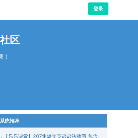
登录
社区
载！
！
系统推荐
【乐乐课堂】207集爆笑英语语法动画 包含