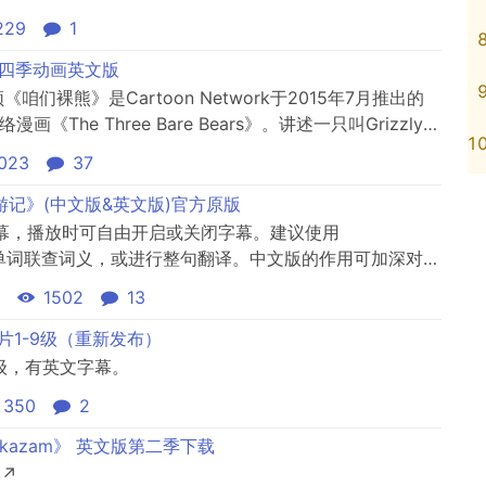
229
1
rs 四季动画英文版
咱们裸熊》是Cartoon Network于2015年7月推出的
画《The Three Bare Bears》。讲述一只叫Grizzly的
叫Ice Bear的高冷北极熊，这三只熊的日常生活故事。中
023
37
.
《西游记》(中文版&英文版)官方原版
幕，播放时可自由开启或关闭字幕。建议使用
击字幕单词联查词义，或进行整句翻译。中文版的作用可加深对英
方原版，未添加任何第三方水印，目前是全网唯一双语版
1502
13
----------------------------...
动画片1-9级（重新发布）
-9级，有英文字幕。
350
2
ykazam》 英文版第二季下载
)↗