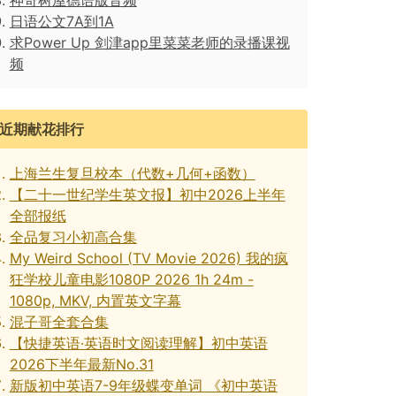
神奇树屋德语版音频
日语公文7A到1A
求Power Up 剑津app里菜菜老师的录播课视
频
近期献花排行
上海兰生复旦校本（代数+几何+函数）
【二十一世纪学生英文报】初中2026上半年
全部报纸
全品复习小初高合集
My Weird School (TV Movie 2026) 我的疯
狂学校儿童电影1080P 2026 1h 24m -
1080p, MKV, 内置英文字幕
混子哥全套合集
【快捷英语·英语时文阅读理解】初中英语
2026下半年最新No.31
新版初中英语7-9年级蝶变单词 《初中英语