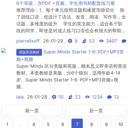
第二级（PET）的英语能力要求，并可为备考雅思
6个等级、含PDF +音频，学生用书和配套练习册
（IEL...
推荐理由：1、每个单元按照话题和难度等级切分 除
了训练口语，也设计了语法、发音、阅读、写作等，全
话题，多维度的提升 学生的英文能力，适合各个阶
段的同学，即使是对成人练习口语也会有很大的帮助。
2、培生出版，教材绝对设计科学，内容绝对的
pierrellxxff
26-01-29
9
53
3497
authentic。3、配套的workbook，及时检验口语学习
程度，学以致用。资料共6个级别：Speakout
Super Minds Starter 1-6: PDF+MP3音
原版英语教材
Starter（起始级）Speakout ...
频+视频
Super Minds 区分美版和英版，顾名思义即美语和英语
教材。本套教材是美版，分6个级别，适用年龄4-14
岁。Super Minds Starter 1-6: PDF+MP3音频+视
频。
lala
26-01-28
10
23
1234
13
前一页
后一页
1
…
4
5
6
7
8
9
10