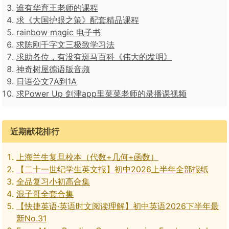
谁有华育王老师的课程
求《大国护眼之策》配套精品课程
rainbow magic 电子书
求陈刚千字文三极致学习法
求助各位，有没有斑马百科《伟大的发明》
神奇树屋德语版音频
日语公文7A到1A
求Power Up 剑津app里菜菜老师的录播课视频
近期献花排行
上海兰生复旦校本（代数+几何+函数）
【二十一世纪学生英文报】初中2026上半年全部报纸
全品复习小初高合集
混子哥全套合集
【快捷英语·英语时文阅读理解】初中英语2026下半年最
新No.31