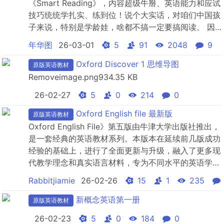
《Smart Reading》，内容超级牛掰、英语能力和应试
技巧统统学扎实、练到位！ 说个大实话，对咱们中国孩
子来说，特别是学龄娃，啥都不搞一定要搞阅读。 因
为它完美兼顾了英语应试和能力，围绕阅读，可以顺势
年华图
26-03-01
5
91
2048
9
积累起来非常深厚的词汇、语法、听、写等等等知识&
技能——如果你不打算走纯原版路线以后送娃出国的
Oxford Discover 1 思维导图
原版英语教材
话，投资阅读，性价比奇高。 ...
Removeimage.png934.35 KB
26-02-27
5
0
214
0
Oxford English file 最新版
原版英语教材
Oxford English File》第五版由牛津大学出版社推出，
是一套经典的英语教材系列。本版本在延续前几版成功
经验的基础上，进行了全面更新与升级，融入了更多现
代教学理念和真实语言材料，专为不同水平的英语学习
者设计，覆盖从入门到精通的全阶段学习需求。 该版
Rabbitjiamie
26-02-26
15
1
235
本注重学生听、说、读、写四项技能的均衡发展，旨在
全面提升学习者的英语综合能力。教材内容紧密结合现
新概念英语第一册
原版英语教材
代生活，引入科技前沿、多元文化、社会...
26-02-23
5
0
184
0