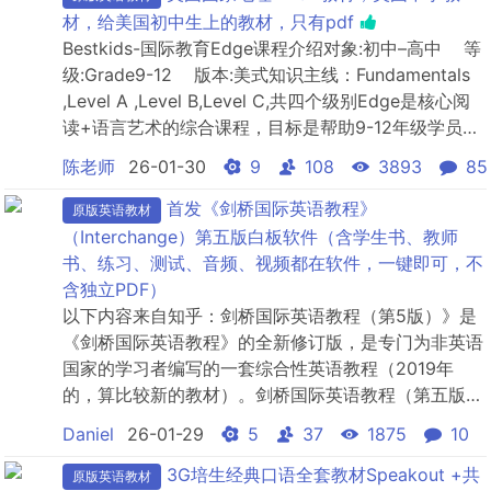
材，给美国初中生上的教材，只有pdf
Bestkids-国际教育Edge课程介绍 对象:初中–高中 等
级:Grade9-12 版本:美式知识主线：Fundamentals
,Level A ,Level B,Level C,共四个级别Edge是核心阅
读+语言艺术的综合课程，目标是帮助9-12年级学员的
语言和表达能力提升。Bestkids国际教育《Edge》课
陈老师
26-01-30
9
108
3893
85
程通过动态国家地理内容+...
首发《剑桥国际英语教程》
原版英语教材
（Interchange）第五版白板软件（含学生书、教师
书、练习、测试、音频、视频都在软件，一键即可，不
含独立PDF）
以下内容来自知乎：剑桥国际英语教程（第5版）》是
《剑桥国际英语教程》的全新修订版，是专门为非英语
国家的学习者编写的一套综合性英语教程（2019年
的，算比较新的教材）。剑桥国际英语教程（第五版）
的入门级、1级、2级和3级，覆盖了欧洲现代语言教学
Daniel
26-01-29
5
37
1875
10
大纲（CEFR）A1到B1的语言能力要求。完成四个级别
的学习后，学生可达大剑桥通用英语五级考试（MSE）
3G培生经典口语全套教材Speakout +共
原版英语教材