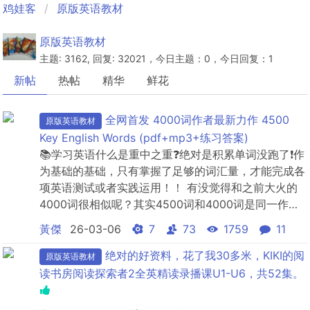
鸡娃客
原版英语教材
原版英语教材
主题: 3162, 回复: 32021，今日主题：0，今日回复：1
新帖
热帖
精华
鲜花
全网首发 4000词作者最新力作 4500
原版英语教材
Key English Words (pdf+mp3+练习答案)
📚学习英语什么是重中之重❓绝对是积累单词没跑了❗作
为基础的基础，只有掌握了足够的词汇量，才能完成各
项英语测试或者实践运用！！ 有没觉得和之前大火的
4000词很相似呢？其实4500词和4000词是同一作
者，因此理念都是相同的～由词汇语言教授Paul
黃傑
26-03-06
7
73
1759
11
Nation继4000词之后又一著作，对比前一套的单词更
加生活化，能实际运用，内容也精简到了4册4000词更
绝对的好资料，花了我30多米，KIKI的阅
原版英语教材
适合考试用，可以作为托福雅思考试词...
读书房阅读探索者2全英精读录播课U1-U6，共52集。