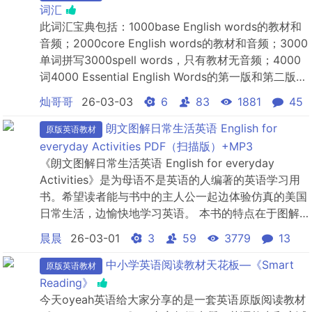
分：①学习一项写作技巧（Writing）②学习写作中...
词汇
此词汇宝典包括：1000base English words的教材和
音频；2000core English words的教材和音频；3000
单词拼写3000spell words，只有教材无音频；4000
词4000 Essential English Words的第一版和第二版的
音频、视频和教材。
灿哥哥
26-03-03
6
83
1881
45
朗文图解日常生活英语 English for
原版英语教材
everyday Activities PDF（扫描版）+MP3
《朗文图解日常生活英语 English for everyday
Activities》是为母语不是英语的人编著的英语学习用
书。希望读者能与书中的主人公一起边体验仿真的美国
日常生活，边愉快地学习英语。 本书的特点在于图解
丰富，因为对于在日常生活中常用的表达方式直到动
晨晨
26-03-01
3
59
3779
13
作、状态的细节都有具体的图示，所以即使母语是英语
的读者也能重新阶段性地体会到语言的内涵。
中小学英语阅读教材天花板—《Smart
原版英语教材
Reading》
今天oyeah英语给大家分享的是一套英语原版阅读教材