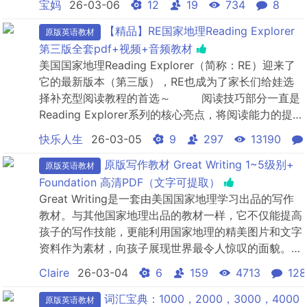
宝妈
26-03-06
12
19
734
8
【精品】RE国家地理Reading Explorer
原版英语教材
第三版全套pdf+视频+音频教材
美国国家地理Reading Explorer（简称：RE）迎来了
它的最新版本（第三版），RE也成为了家长们给娃选
择补充型阅读教程的首选～ 阅读技巧部分一直是
Reading Explorer系列的核心亮点，将阅读能力的提升
和训练渗透在日常学习之中。在每篇阅读文章之后、练
快乐人生
26-03-05
9
297
13190
习题之前布置了阅读技巧指导，这一部分实用又高效。
在全新版本中...
原版写作教材 Great Writing 1~5级别+
原版英语教材
Foundation 高清PDF（文字可提取）
Great Writing是一套由美国国家地理学习出品的写作
教材。与其他国家地理出品的教材一样，它不仅能提高
孩子的写作技能，更能利用国家地理的精美图片和文字
资料作为素材，向孩子展现世界最令人惊叹的面貌。这
套教材将写作结构、技巧拆分开来，从语法、词汇、拼
Claire
26-03-04
6
159
4713
128
写、修辞手法等各个角度进行训练，帮孩子夯实写作基
础。这套教材清晰的学习结构，每个单元都分为四个部
词汇宝典：1000，2000，3000，4000
原版英语教材