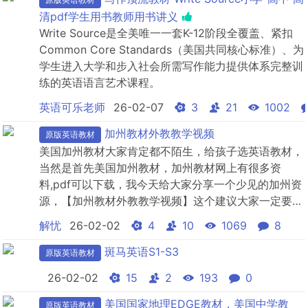
清pdf学生用书教师用书讲义
Write Source是全美唯一一套K-12阶段全覆盖、紧扣
Common Core Standards（美国共同核心标准）、为
学生进入大学和步入社会所需写作能力提供体系完整训
练的英语语言艺术课程。
英语可乐老师
26-02-07
3
21
1002
加州教材外教教学视频
原版英语教材
美国加州教材大家肯定都不陌生，给孩子选英语教材，
当然是首先美国加州教材，加州教材网上有很多资
料,pdf可以下载，我今天给大家分享一个少见的加州资
源，【加州教材外教教学视频】这个建议大家一定要
收，真的超级棒的资源，有教学视频，还有讲义，还有
解忧
26-02-02
4
10
1069
8
加州的PDF和音频文件，可以说是全网最全的啦放几张
资源的截图给大家：背景简介“Wonders”是全球第一套
斑马英语S1-S3
原版英语教材
根据最新美国共同教育大纲(CCSS)编写的核心教材，
26-02-02
15
2
193
0
它是...
美国国家地理EDGE教材，美国中学教
原版英语教材