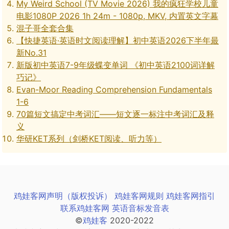
My Weird School (TV Movie 2026) 我的疯狂学校儿童
电影1080P 2026 1h 24m - 1080p, MKV, 内置英文字幕
混子哥全套合集
【快捷英语·英语时文阅读理解】初中英语2026下半年最
新No.31
新版初中英语7-9年级蝶变单词 《初中英语2100词详解
巧记》
Evan-Moor Reading Comprehension Fundamentals
1-6
70篇短文搞定中考词汇——短文逐一标注中考词汇及释
义
华研KET系列（剑桥KET阅读、听力等）
鸡娃客网声明（版权投诉）
鸡娃客网规则
鸡娃客网指引
联系鸡娃客网
英语音标发音表
©
鸡娃客
2020-2022