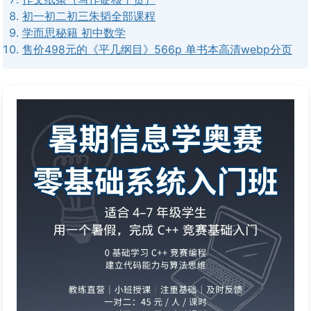
初一初二初三朱韬全部课程
学而思秘籍 初中数学
售价498元的《平几纲目》566p 单书本高清webp分页