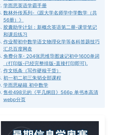
学而思英语学霸手册
数林外传系列-《跟大学名师学中学数学（共
56册）》
胶囊助学计划：新概念英语第二册-课堂笔记
和课后练习
作业帮初中数学语文物理化学等各科答题技巧
汇总百度网盘
免费分享- 204张思维导图速记初中1600单词
（打印版-已经完整排版-直接打印即可).
作文纸条（写作硬核干货）
初一初二初三朱韬全部课程
学而思秘籍 初中数学
售价498元的《平几纲目》566p 单书本高清
webp分页