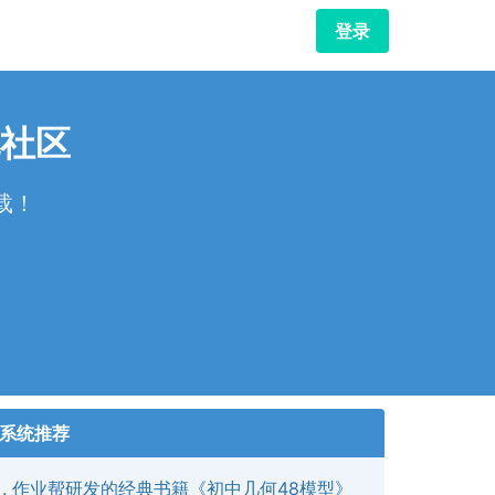
登录
社区
载！
！
系统推荐
作业帮研发的经典书籍《初中几何48模型》