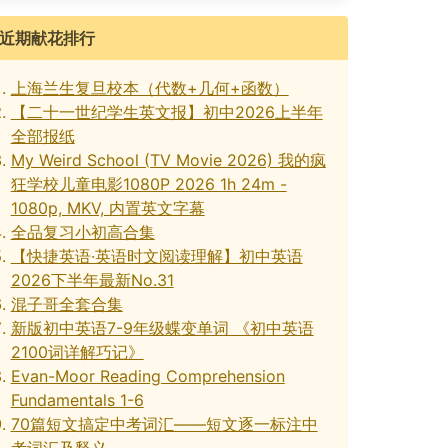
近期献花排行
上海兰生复旦校本（代数+几何+函数）
【二十一世纪学生英文报】初中2026上半年
全部报纸
My Weird School (TV Movie 2026) 我的疯
狂学校儿童电影1080P 2026 1h 24m -
1080p, MKV, 内置英文字幕
全品复习小初高合集
【快捷英语·英语时文阅读理解】初中英语
2026下半年最新No.31
混子哥全套合集
新版初中英语7-9年级蝶变单词 《初中英语
2100词详解巧记》
Evan-Moor Reading Comprehension
Fundamentals 1-6
70篇短文搞定中考词汇——短文逐一标注中