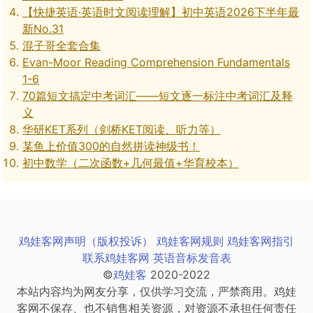
【快捷英语·英语时文阅读理解】初中英语2026下半年最
新No.31
混子哥全套合集
Evan-Moor Reading Comprehension Fundamentals
1-6
70篇短文搞定中考词汇——短文逐一标注中考词汇及释
义
华研KET系列（剑桥KET阅读、听力等）
某鱼上价值300的自然拼读神级书！
初中数学（二次函数+几何最值+华育校本）
鸡娃客网声明（版权投诉）
鸡娃客网规则
鸡娃客网指引
联系鸡娃客网
英语音标发音表
©
鸡娃客
2020-2022
本站内容均为网友分享，仅供学习交流，严禁商用。鸡娃
客网不保存、也不销售相关资源，对资源不承担任何责任