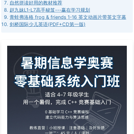
自然拼读好用的教材推荐
赵九妹L1-L7高手秘笈---赢在学习规划
青蛙弗洛格 frog & friends 1-16 英文动画片带英文字幕
剑桥国际少儿英语(PDF+CD第一版)