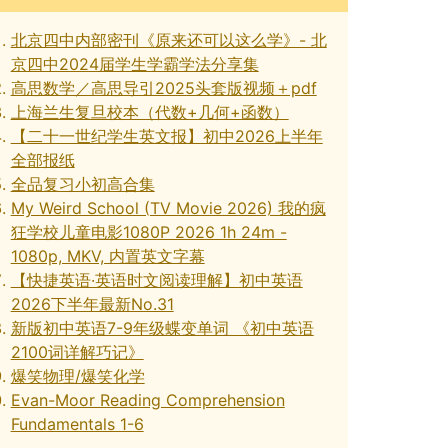
北京四中内部密刊《原来还可以这么学》- 北
京四中2024届学生学霸学法分享集
高思数学／高思导引2025头套版视频＋pdf
上海兰生复旦校本（代数+几何+函数）
【二十一世纪学生英文报】初中2026上半年
全部报纸
全品复习小初高合集
My Weird School (TV Movie 2026) 我的疯
狂学校儿童电影1080P 2026 1h 24m -
1080p, MKV, 内置英文字幕
【快捷英语·英语时文阅读理解】初中英语
2026下半年最新No.31
新版初中英语7-9年级蝶变单词 《初中英语
2100词详解巧记》
爆笑物理/爆笑化学
Evan-Moor Reading Comprehension
Fundamentals 1-6