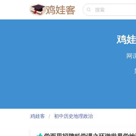
鸡娃
网
鸡娃客
初中历史地理政治