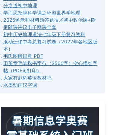
分之道初中地理
学而思招牌科学课之环游世界学地理
2025蒋老师材料题答题技术初中政治课+附
带随课讲议电子网课全套
初中历史地理道法七年级下册复习资料
滚动迁移中考总复习试卷（2022年各地区版
本）
韦氏图解词典 PDF
田英章毛笔楷书字范（3500字）空心描红字
帖（PDF可打印）
大家有剑桥英语教材吗
水墨动画汉字课