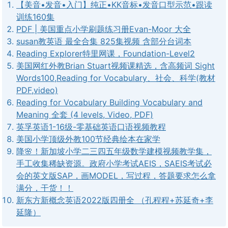
【美音•发音•入门】纯正•KK音标•发音口型示范•跟读
训练160集
PDF | 美国重点小学刷题练习册Evan-Moor 大全
susan教英语 最全合集 825集视频 含部分台词本
Reading Explorer特里网课，Foundation-Level2
美国网红外教Brian Stuart视频课精选，含高频词 Sight
Words100,Reading for Vocabulary、社会、科学(教材
PDF,video)
Reading for Vocabulary Building Vocabulary and
Meaning 全套 (4 levels, Video, PDF)
英孚英语1-16级-零基础英语口语视频教程
美国小学顶级外教100节经典绘本在家学
降🌸！新加坡小学二三四五年级数学建模视频教学集，
手工收集稀缺资源。政府小学考试AEIS，SAEIS考试必
会的英文版SAP，画MODEL，写过程，答题要求怎么拿
满分，干货！！
新东方新概念英语2022版四册全 （孔程程+苏延奇+李
延隆）