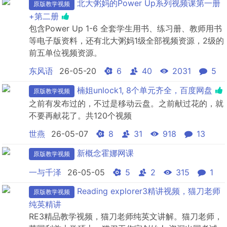
北大粥妈的Power Up系列视频课第一册
原版教学视频
+第二册
包含Power Up 1-6 全套学生用书、练习册、教师用书
等电子版资料，还有北大粥妈1级全部视频资源，2级的
前五单位视频资源。
东风语
26-05-20
6
40
2031
5
楠姐unlock1, 8个单元齐全，百度网盘
原版教学视频
之前有发布过的，不过是移动云盘。之前献过花的，就
不要再献花了。共120个视频
世燕
26-05-07
8
31
918
13
新概念霍娜网课
原版教学视频
一与千泽
26-05-05
5
2
315
1
Reading explorer3精讲视频，猫刀老师
原版教学视频
纯英精讲
RE3精品教学视频，猫刀老师纯英文讲解。猫刀老师，