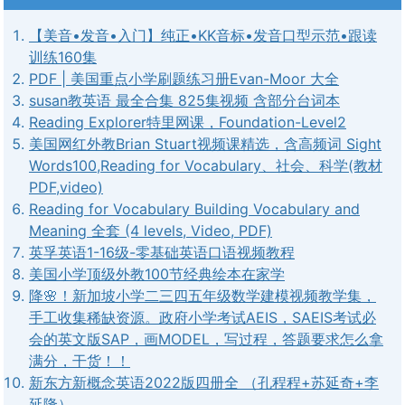
【美音•发音•入门】纯正•KK音标•发音口型示范•跟读
训练160集
PDF | 美国重点小学刷题练习册Evan-Moor 大全
susan教英语 最全合集 825集视频 含部分台词本
Reading Explorer特里网课，Foundation-Level2
美国网红外教Brian Stuart视频课精选，含高频词 Sight
Words100,Reading for Vocabulary、社会、科学(教材
PDF,video)
Reading for Vocabulary Building Vocabulary and
Meaning 全套 (4 levels, Video, PDF)
英孚英语1-16级-零基础英语口语视频教程
美国小学顶级外教100节经典绘本在家学
降🌸！新加坡小学二三四五年级数学建模视频教学集，
手工收集稀缺资源。政府小学考试AEIS，SAEIS考试必
会的英文版SAP，画MODEL，写过程，答题要求怎么拿
满分，干货！！
新东方新概念英语2022版四册全 （孔程程+苏延奇+李
延隆）