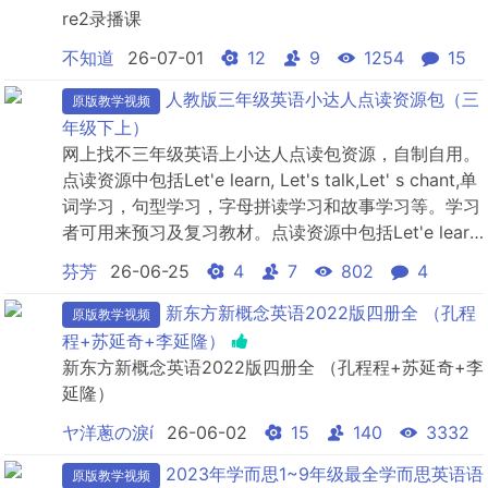
re2录播课
不知道
26-07-01
12
9
1254
15
人教版三年级英语小达人点读资源包（三
原版教学视频
年级下上）
网上找不三年级英语上小达人点读包资源，自制自用。
点读资源中包括Let'e learn, Let's talk,Let' s chant,单
词学习，句型学习，字母拼读学习和故事学习等。学习
者可用来预习及复习教材。点读资源中包括Let'e learn,
Let's talk,Let' s chant,单词学习，句型学习，字母拼
芬芳
26-06-25
4
7
802
4
读学习和故事学习等。学习者可用来预习及复习教材。
新东方新概念英语2022版四册全 （孔程
原版教学视频
程+苏延奇+李延隆）
新东方新概念英语2022版四册全 （孔程程+苏延奇+李
延隆）
ヤ洋蔥の淚í
26-06-02
15
140
3332
2023年学而思1~9年级最全学而思英语语
原版教学视频