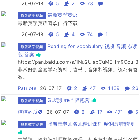
26-07-18
5
2
73
1
最新英孚英语
原版教学视频
最新英孚英语喜欢自行下载
26-07-18
5
4
74
1
Reading for vocabulary 视频 音频 点读
原版教学视频
包 答案
https://pan.baidu.com/s/1Nu2UlaxCuMEHm9Ccu_
非常好的全套学习资料，含书，音频和视频。练习有答
案。
Patriots
26-07-17
2
47
1439
26
GU老师re f 陪跑营
原版教学视频
楠楠的瓜🎃
26-07-07
8
17
471
5
张海霞老师️名师精讲课程 哈利波特精读
原版教学视频
力学院，哈利波特原版阅读课，新东方北美考试部名师