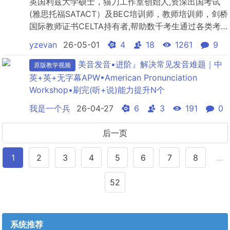
英国利兹大学硕士，猫刀工作室创始人,资深出国考试
(雅思托福SATACT）及BEC培训师，教师培训师，剑桥
国际教师证书CELTA持有者,帮助数千考生通过各类考
试
yzevan
26-05-01
4
18
1261
9
美音发音•进阶』解决常见发音难题｜中
原版教学视频
英+英+无字幕APW•American Pronunciation
Workshop•刷完(听+说)能力提升N个
我是一个兵
26-04-27
6
3
191
0
后一页
1
2
3
4
5
6
7
8
…
52
系统推荐