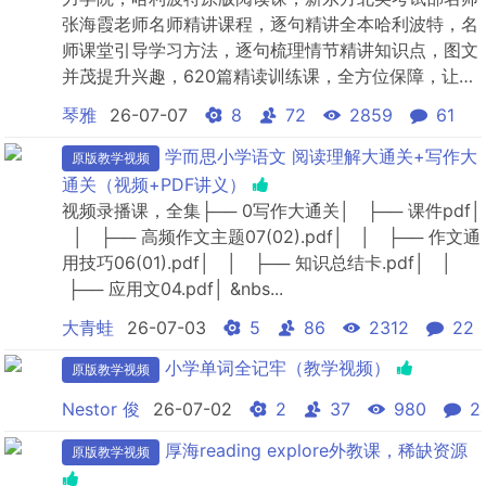
张海霞老师️名师精讲课程，逐句精讲全本哈利波特，名
师课堂引导学习方法，逐句梳理情节精讲知识点，图文
并茂提升兴趣，620篇精读训练课，全方位保障，让阅
读比看电视还轻松。思维标签引导自主阅读1原版英音
琴雅
26-07-07
8
72
2859
61
朗读2海霞老师逐句精讲3生动配图，加深理解每天20
分钟，一学期读完8万字，阅读量赶超99%同龄人轻松
学而思小学语文 阅读理解大通关+写作大
原版教学视频
增长数千词汇量《哈利波特与魔法石》总长八万字，但
通关（视频+PDF讲义）
是只有...
视频录播课，全集├── 0写作大通关│ ├── 课件pdf│
│ ├── 高频作文主题07(02).pdf│ │ ├── 作文通
用技巧06(01).pdf│ │ ├── 知识总结卡.pdf│ │
├── 应用文04.pdf│ &nbs...
大青蛙
26-07-03
5
86
2312
22
小学单词全记牢（教学视频）
原版教学视频
Nestor 俊
26-07-02
2
37
980
2
厚海reading explore外教课，稀缺资源
原版教学视频