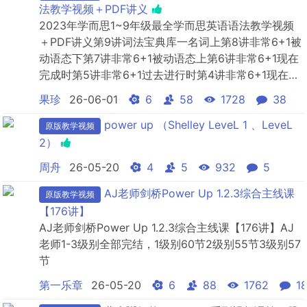
法教学视频＋PDF讲义
2023年学而思1~9年级最全学而思英语语法教学视频
＋PDF讲义第9讲词法宝典库一名词上第8讲非常6+1被
动语态下第7讲非常6+1被动语态上第6讲非常6+1现在
完成时第5讲非常6+1过去进行时第4讲非常6+1现在进
行时第3讲非常6+1一般将来时第30讲从句大闯关三定
果珍
26-06-01
6
58
1728
38
语从句下第2讲非常6+1一般过去时第29讲从句大闯关
三定语从句上第28讲从句大闯关二宾语从句下第27讲
power up （Shelley LeveL 1 、LeveL
原版教学视频
从句大闯...
2）
周舟
26-05-20
4
5
932
5
AJ老师剑桥Power Up 1.2.3综合主线课
原版教学视频
【176讲】
AJ老师剑桥Power Up 1.2.3综合主线课【176讲】AJ
老师1-3级别全部完结，1级别60节2级别55节3级别57
节
第一乐章
26-05-20
6
88
1762
1