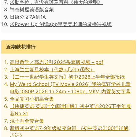
求助各位，有没有斑马百科《伟大的发明》
神奇树屋德语版音频
日语公文7A到1A
求Power Up 剑津app里菜菜老师的录播课视频
近期献花排行
高思数学／高思导引2025头套版视频＋pdf
上海兰生复旦校本（代数+几何+函数）
【二十一世纪学生英文报】初中2026上半年全部报纸
My Weird School (TV Movie 2026) 我的疯狂学校儿童
电影1080P 2026 1h 24m - 1080p, MKV, 内置英文字幕
全品复习小初高合集
【快捷英语·英语时文阅读理解】初中英语2026下半年最
新No.31
混子哥全套合集
新版初中英语7-9年级蝶变单词 《初中英语2100词详解
巧记》