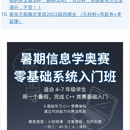
会的英文版SAP，画MODEL，写过程，答题要求怎么拿
满分，干货！！
新东方新概念英语2022版四册全 （孔程程+苏延奇+李
延隆）