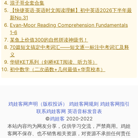
混子哥全套合集
【快捷英语·英语时文阅读理解】初中英语2026下半年最
新No.31
Evan-Moor Reading Comprehension Fundamentals
1-6
某鱼上价值300的自然拼读神级书！
70篇短文搞定中考词汇——短文逐一标注中考词汇及释
义
华研KET系列（剑桥KET阅读、听力等）
初中数学（二次函数+几何最值+华育校本）
鸡娃客网声明（版权投诉）
鸡娃客网规则
鸡娃客网指引
联系鸡娃客网
英语音标发音表
©
鸡娃客
2020-2022
本站内容均为网友分享，仅供学习交流，严禁商用。鸡娃
客网不保存、也不销售相关资源，对资源不承担任何责任