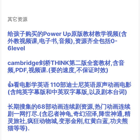
其它资源
给孩子购买的Power Up原版教材教学视频(含
外教视频课,电子书,音频),资源齐全包括0-
6level
cambridge剑桥THINK第二版全套教材,含音
频,PDF,视频课.(要的速度,不保证时效)
👍看电影学英语 110部迪士尼英语原声动画电影
(含纯英字幕版和中英双字幕版,以及剧本台词)
长期搜集的68部动画连续剧资源,热门动画连续
剧一网打尽.(含忍者神龟,奇幻沼泽,降世神通,精
灵旅社,疯狂动物城,变形金刚,红黄白蓝,功夫熊
猫等等).