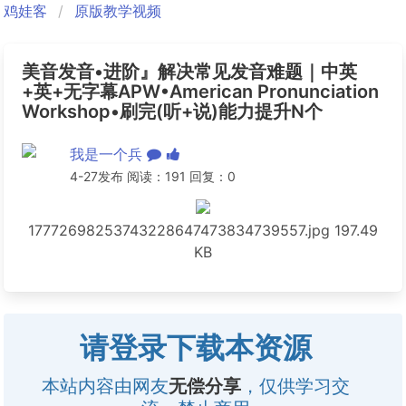
鸡娃客
原版教学视频
美音发音•进阶』解决常见发音难题｜中英
+英+无字幕APW•American Pronunciation
Workshop•刷完(听+说)能力提升N个
我是一个兵
4-27发布 阅读：191 回复：0
17772698253743228647473834739557.jpg
197.49
KB
请登录下载本资源
本站内容由网友
无偿分享
，仅供学习交