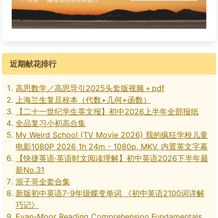
近期献花排行
高思数学／高思导引2025头套版视频＋pdf
上海兰生复旦校本（代数+几何+函数）
【二十一世纪学生英文报】初中2026上半年全部报纸
全品复习小初高合集
My Weird School (TV Movie 2026) 我的疯狂学校儿童
电影1080P 2026 1h 24m - 1080p, MKV, 内置英文字幕
【快捷英语·英语时文阅读理解】初中英语2026下半年最
新No.31
混子哥全套合集
新版初中英语7-9年级蝶变单词 《初中英语2100词详解
巧记》
Evan-Moor Reading Comprehension Fundamentals