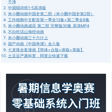
干净
中国唱诗班1-5高清版
米小圈动画中国史第二部（米小圈中国史第2部）
工作细胞中文配音第一季全13集+第二季全8集
米小圈动画成语 第二部 完整版30集 高清MP4
不白吃话山海经动画
米小圈动画三十六计上
国产动画《中国奇谭》全八集
七龙珠全套漫画【简体+台版+港版+美版】
土豆逗严肃科普，阿里云快速下载