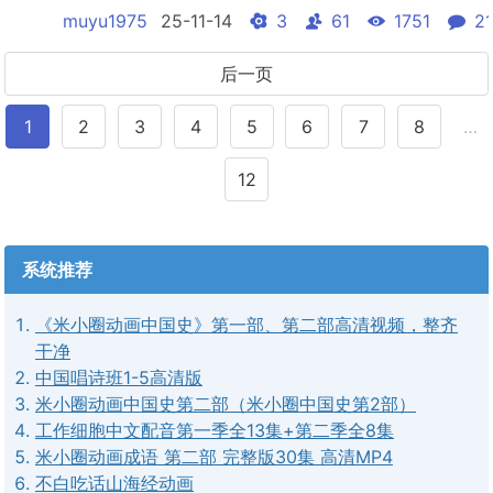
的羊叫猼訑，吃了就会勇气倍增……你从未读过的，好
muyu1975
25-11-14
3
61
1751
21
玩又“能吃”的漫画版《山海经》！《山海经》是中国上
古百科奇书，古今志怪之祖，鲁迅先生称之为“宝书”。
后一页
《不白吃话山海经》根据原文改编，美食漫画家不白吃
游历《山海经...
1
2
3
4
5
6
7
8
…
12
系统推荐
《米小圈动画中国史》第一部、第二部高清视频，整齐
干净
中国唱诗班1-5高清版
米小圈动画中国史第二部（米小圈中国史第2部）
工作细胞中文配音第一季全13集+第二季全8集
米小圈动画成语 第二部 完整版30集 高清MP4
不白吃话山海经动画