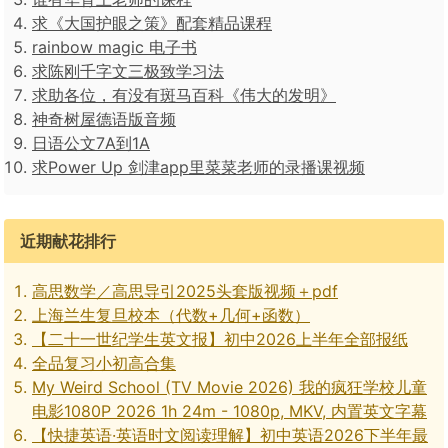
求《大国护眼之策》配套精品课程
rainbow magic 电子书
求陈刚千字文三极致学习法
求助各位，有没有斑马百科《伟大的发明》
神奇树屋德语版音频
日语公文7A到1A
求Power Up 剑津app里菜菜老师的录播课视频
近期献花排行
高思数学／高思导引2025头套版视频＋pdf
上海兰生复旦校本（代数+几何+函数）
【二十一世纪学生英文报】初中2026上半年全部报纸
全品复习小初高合集
My Weird School (TV Movie 2026) 我的疯狂学校儿童
电影1080P 2026 1h 24m - 1080p, MKV, 内置英文字幕
【快捷英语·英语时文阅读理解】初中英语2026下半年最