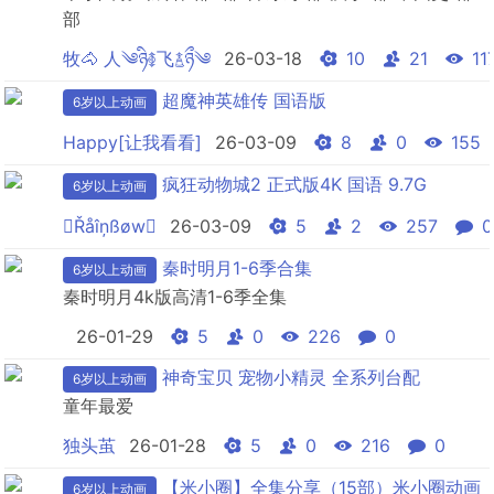
部
牧🐴 人༄ཉི࿅飞࿄ཉྀ༄
26-03-18
10
21
11
超魔神英雄传 国语版
6岁以上动画
Happy[让我看看]
26-03-09
8
0
155
疯狂动物城2 正式版4K 国语 9.7G
6岁以上动画
Řåîņßøw
26-03-09
5
2
257
0
秦时明月1-6季合集
6岁以上动画
秦时明月4k版高清1-6季全集
26-01-29
5
0
226
0
神奇宝贝 宠物小精灵 全系列台配
6岁以上动画
童年最爱
独头茧
26-01-28
5
0
216
0
【米小圈】全集分享（15部）米小圈动画
6岁以上动画