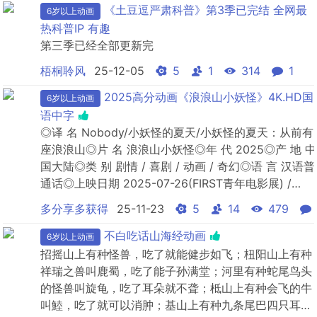
《土豆逗严肃科普》第3季已完结 全网最
6岁以上动画
热科普IP 有趣
第三季已经全部更新完
梧桐聆风
25-12-05
5
1
314
1
2025高分动画《浪浪山小妖怪》4K.HD国
6岁以上动画
语中字
◎译 名 Nobody/小妖怪的夏天/小妖怪的夏天：从前有
座浪浪山◎片 名 浪浪山小妖怪◎年 代 2025◎产 地 中
国大陆◎类 别 剧情 / 喜剧 / 动画 / 奇幻◎语 言 汉语普
通话◎上映日期 2025-07-26(FIRST青年电影展) /
2025-08-02(中国大陆)◎IMDb评分 7.8/10 from 617
多分享多获得
25-11-23
5
14
479
users◎豆瓣评分 8.5/10 from 434545...
不白吃话山海经动画
6岁以上动画
招摇山上有种怪兽，吃了就能健步如飞；杻阳山上有种
祥瑞之兽叫鹿蜀，吃了能子孙满堂；河里有种蛇尾鸟头
的怪兽叫旋龟，吃了耳朵就不聋；柢山上有种会飞的牛
叫鯥，吃了就可以消肿；基山上有种九条尾巴四只耳朵