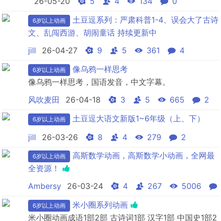
26-05-20
5
4
134
0
土豆逗系列：严肃科普1-4、误会大了古诗
6岁以上动画
文、乱闯西游、胡闹童话 持续更新中
jill
26-04-27
9
5
361
4
像乌鸦一样思考
6岁以上动画
像乌鸦一样思考，国语发音，中文字幕。
风吹麦田
26-04-18
3
5
665
2
土豆逗大语文新版1~6年级（上、下）
6岁以上动画
jill
26-03-26
8
4
279
2
高斯数学动画，高斯数学小动画，全网最
6岁以上动画
全资源！
Ambersy
26-03-24
4
267
5006
米小圈系列动画
6岁以上动画
米小圈动画成语1部2部 古诗词1部 汉字1部 中国史1部2