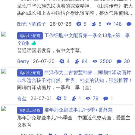
呈现中华民族先民执着的探索精神。《山海传奇》把大
禹的成长和上古神话结合得比较完整，整体气质偏稳，
画面也有明显的国风审美。故事不算轻松，但节奏和表
阳光下的孩子
26-07-26
5
8
148
达都比较克制，适合对传统文化和国漫感兴趣的人。如
果孩子想看一部有文化底色、也有一定制作诚意的国产
工作细胞中文配音第一季全13集+第二季
6岁以上动画
动画，这部可以看看。推荐！
全8集
普通话国语发音，有中文字幕。
Berry
26-07-20
4
84
2500
30
白泽作为上古智慧神兽，阿嘟白泽动画片
6岁以上动画
非常适合孩子对自然、世界、社会的认知，强烈推荐！
阿嘟白泽动画片，一季和二季（全）
有盐
26-07-01
5
1
79
1
那年那兔那些事儿1-5季+番外篇
6岁以上动画
那年那兔那些事儿1-5季全，中国近代史动画，爱国主
义教育