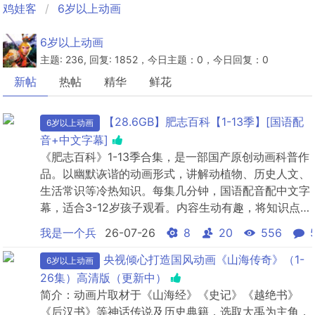
鸡娃客
6岁以上动画
6岁以上动画
主题: 236, 回复: 1852，今日主题：0，今日回复：0
新帖
热帖
精华
鲜花
【28.6GB】肥志百科【1-13季】[国语配
6岁以上动画
音+中文字幕]
《肥志百科》1-13季合集，是一部国产原创动画科普作
品。以幽默诙谐的动画形式，讲解动植物、历史人文、
生活常识等冷热知识。每集几分钟，国语配音配中文字
幕，适合3-12岁孩子观看。内容生动有趣，将知识点融
入搞笑剧情，让孩子在欢笑中轻松拓展知识面。
我是一个兵
26-07-26
8
20
556
央视倾心打造国风动画《山海传奇》（1-
6岁以上动画
26集）高清版（更新中）
简介：动画片取材于《山海经》《史记》《越绝书》
《后汉书》等神话传说及历史典籍，选取大禹为主角，