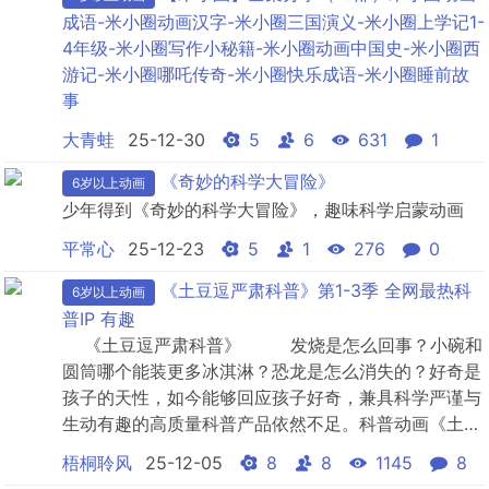
成语-米小圈动画汉字-米小圈三国演义-米小圈上学记1-
4年级-米小圈写作小秘籍-米小圈动画中国史-米小圈西
游记-米小圈哪吒传奇-米小圈快乐成语-米小圈睡前故
事
大青蛙
25-12-30
5
6
631
1
《奇妙的科学大冒险》
6岁以上动画
少年得到《奇妙的科学大冒险》，趣味科学启蒙动画
平常心
25-12-23
5
1
276
0
《土豆逗严肃科普》第1-3季 全网最热科
6岁以上动画
普IP 有趣
《土豆逗严肃科普》 发烧是怎么回事？小碗和
圆筒哪个能装更多冰淇淋？恐龙是怎么消失的？好奇是
孩子的天性，如今能够回应孩子好奇，兼具科学严谨与
生动有趣的高质量科普产品依然不足。科普动画《土豆
逗严肃科普》以严肃的科普态度和幽默的讲述风格，受
梧桐聆风
25-12-05
8
8
1145
8
到小朋友欢迎。 从天...