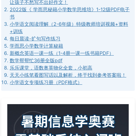
让孩子不愁写不出好作文！
2022版《 学而思秘籍小学数学思维培》1-12级PDF电子
书
小学语文阅读理解（2-6年级）特级教师培训视频+资料
+训练
每日晨读-扩句写作练习
学而思小学数学计算秘籍
新概念英语一课一练（1-4册一课一练书籍PDF）
数学帮帮忙36册全版pdf
乐乐课堂，语数奥英物化全套，小初高
天天小练笔看图写话以及解析，终于找到参考答案啦！
小学语文专项练习册（PDF格式）