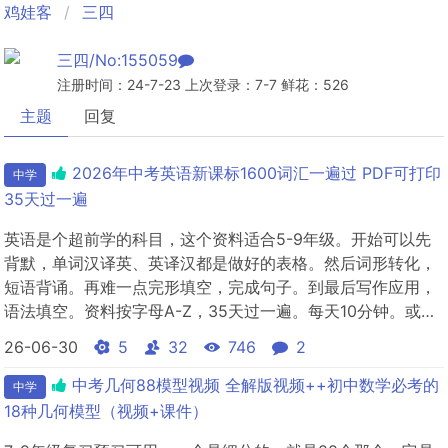
鸡娃客
三四
三四/No:155059
注册时间：24-7-23 上次登录：7-7 鲜花：526
主题
回复
2026年中考英语新课标1600词汇一遍过 PDF可打印
中学
35天过一遍
英语是个超前学的科目，这个资料适合5-9年级。开始可以先
背默，单词汉译英、英译汉都是做好的表格。然后词形转化，
短语背诵。再难一点完形填空，完成句子。到最后写作应用，
语法填空。资料按字母A-Z，35天过一遍。每天10分钟。或者
寒暑假每天一页。
26-06-30
5
32
746
2
中考几何88模型视频 全解版视频++初中数学必考的
中学
18种几何模型（视频+课件）