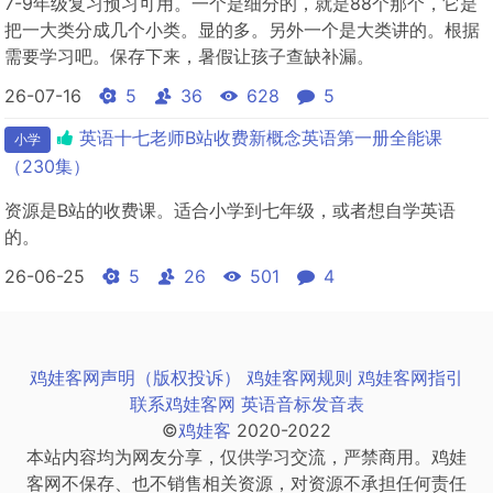
7-9年级复习预习可用。一个是细分的，就是88个那个，它是
把一大类分成几个小类。显的多。另外一个是大类讲的。根据
需要学习吧。保存下来，暑假让孩子查缺补漏。
26-07-16
5
36
628
5
英语十七老师B站收费新概念英语第一册全能课
小学
（230集）
资源是B站的收费课。适合小学到七年级，或者想自学英语
的。
26-06-25
5
26
501
4
鸡娃客网声明（版权投诉）
鸡娃客网规则
鸡娃客网指引
联系鸡娃客网
英语音标发音表
©
鸡娃客
2020-2022
本站内容均为网友分享，仅供学习交流，严禁商用。鸡娃
客网不保存、也不销售相关资源，对资源不承担任何责任