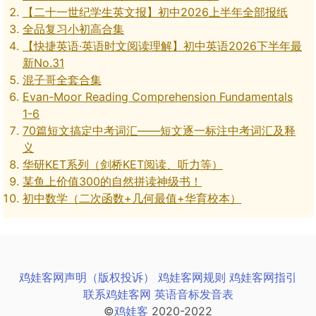
【二十一世纪学生英文报】初中2026上半年全部报纸
全品复习小初高合集
【快捷英语·英语时文阅读理解】初中英语2026下半年最
新No.31
混子哥全套合集
Evan-Moor Reading Comprehension Fundamentals
1-6
70篇短文搞定中考词汇——短文逐一标注中考词汇及释
义
华研KET系列（剑桥KET阅读、听力等）
某鱼上价值300的自然拼读神级书！
初中数学（二次函数+几何最值+华育校本）
鸡娃客网声明（版权投诉）
鸡娃客网规则
鸡娃客网指引
联系鸡娃客网
英语音标发音表
©
鸡娃客
2020-2022