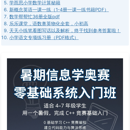
学而思小学数学计算秘籍
新概念英语一课一练（1-4册一课一练书籍PDF）
数学帮帮忙36册全版pdf
乐乐课堂，语数奥英物化全套，小初高
天天小练笔看图写话以及解析，终于找到参考答案啦！
小学语文专项练习册（PDF格式）