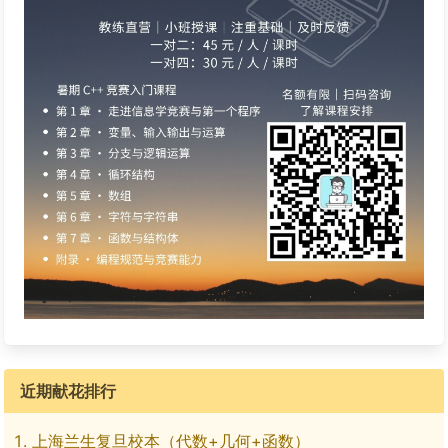
近期献花排行
上海兰生复旦校本（代数+几何+函数）