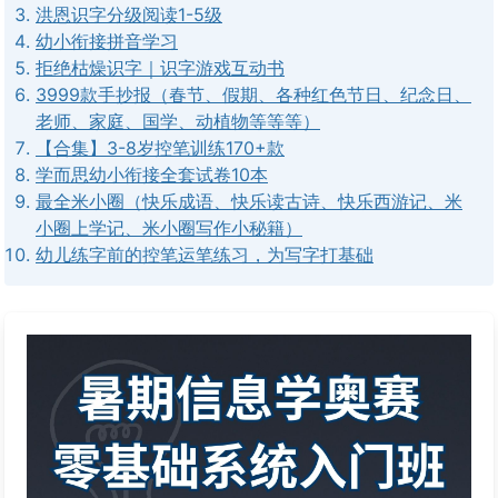
洪恩识字分级阅读1-5级
幼小衔接拼音学习
拒绝枯燥识字｜识字游戏互动书
3999款手抄报（春节、假期、各种红色节日、纪念日、
老师、家庭、国学、动植物等等等）
【合集】3-8岁控笔训练170+款
学而思幼小衔接全套试卷10本
最全米小圈（快乐成语、快乐读古诗、快乐西游记、米
小圈上学记、米小圈写作小秘籍）
幼儿练字前的控笔运笔练习，为写字打基础