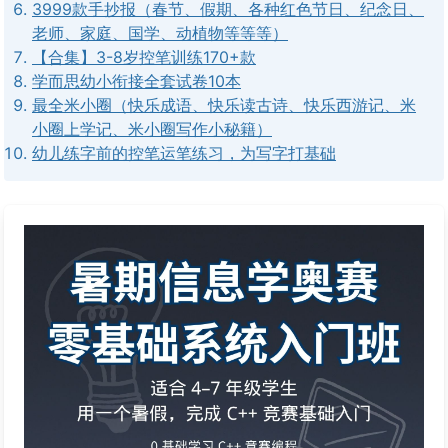
3999款手抄报（春节、假期、各种红色节日、纪念日、
老师、家庭、国学、动植物等等等）
【合集】3-8岁控笔训练170+款
学而思幼小衔接全套试卷10本
最全米小圈（快乐成语、快乐读古诗、快乐西游记、米
小圈上学记、米小圈写作小秘籍）
幼儿练字前的控笔运笔练习，为写字打基础