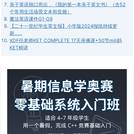
亲子英语脱口而出，《我的第一本亲子英文书》（含52
个常用生活场景文本和音频）
魔法英语课件G1-G9
【二十一世纪学生英文报】小学版2024报纸持续更
新……
XDF任老师KET COMPLETE 17天录播课+50节mili妈
KET精讲