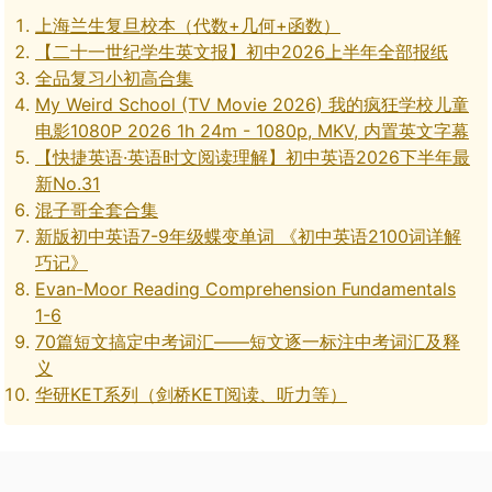
上海兰生复旦校本（代数+几何+函数）
【二十一世纪学生英文报】初中2026上半年全部报纸
全品复习小初高合集
My Weird School (TV Movie 2026) 我的疯狂学校儿童
电影1080P 2026 1h 24m - 1080p, MKV, 内置英文字幕
【快捷英语·英语时文阅读理解】初中英语2026下半年最
新No.31
混子哥全套合集
新版初中英语7-9年级蝶变单词 《初中英语2100词详解
巧记》
Evan-Moor Reading Comprehension Fundamentals
1-6
70篇短文搞定中考词汇——短文逐一标注中考词汇及释
义
华研KET系列（剑桥KET阅读、听力等）