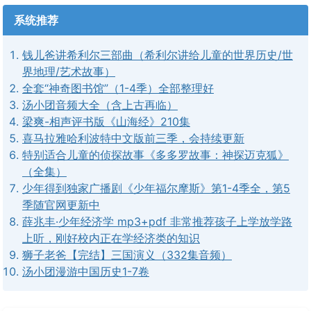
系统推荐
钱儿爸讲希利尔三部曲（希利尔讲给儿童的世界历史/世
界地理/艺术故事）
全套“神奇图书馆”（1-4季）全部整理好
汤小团音频大全（含上古再临）
梁爽-相声评书版《山海经》210集
喜马拉雅哈利波特中文版前三季，会持续更新
特别适合儿童的侦探故事《多多罗故事：神探迈克狐》
（全集）
少年得到独家广播剧《少年福尔摩斯》第1-4季全，第5
季随官网更新中
薛兆丰·少年经济学 mp3+pdf 非常推荐孩子上学放学路
上听，刚好校内正在学经济类的知识
狮子老爸【完结】三国演义（332集音频）
汤小团漫游中国历史1-7卷