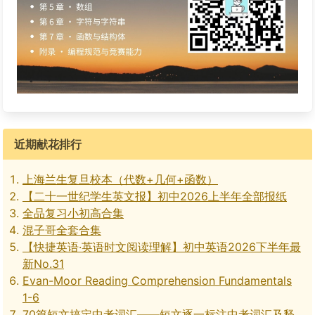
近期献花排行
上海兰生复旦校本（代数+几何+函数）
【二十一世纪学生英文报】初中2026上半年全部报纸
全品复习小初高合集
混子哥全套合集
【快捷英语·英语时文阅读理解】初中英语2026下半年最
新No.31
Evan-Moor Reading Comprehension Fundamentals
1-6
70篇短文搞定中考词汇——短文逐一标注中考词汇及释