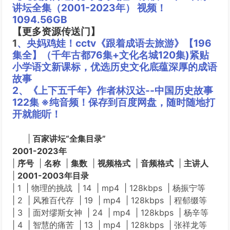
讲坛全集（2001-2023年） 视频！
1094.56GB
【更多资源传送门】
1
、央妈鸡娃！cctv《跟着成语去旅游》【196
集全】（千年古都76集+文化名城120集)紧贴
小学语文新课标，优选历史文化底蕴深厚的成语
故事
2、《上下五千年》作者林汉达--中国历史故事
122集 ※纯音频！保存到百度网盘，随时随地打
开就能听！
|
百家讲坛“全集目录”
2001-2023年
|
序号
|
名称
|
集数
|
视频格式
|
音频格式
|
主讲人
|
2001-2003年目录
| 1 | 物理的挑战 | 14 | mp4 | 128kbps | 杨振宁等
| 2 | 风雅百代存 | 19 | mp4 | 128kbps | 程郁缀等
| 3 | 面对缪斯女神 | 24 | mp4 | 128kbps | 杨辛等
| 4 | 智慧的痛苦 | 13 | mp4 | 128kbps | 张祥龙等