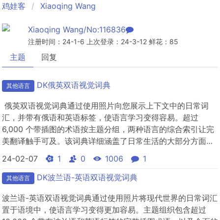
鸡娃客
Xiaoqing Wang
Xiaoqing Wang/No:116836
注册时间：24-1-6 上次登录：24-3-12 鲜花：85
主题
回复
DK俄英双语视觉词典
其他语言
俄英双语视觉词典通过使用照片向您展示上下文中的日常词
汇，并带有俄语和英语标签，使语言学习变得容易。超过
6,000 个带插图的术语按主题分组，两种语言的综合索引让完
美翻译触手可及。该词典详细涵盖了日常生活的大部分方面，
从餐厅到健身房，从家庭到工作场所，从天气和环境到动物王
24-02-07
1
0
1006
1
国。其他功能面板包括抽象名词和动词，以及您可以在对话中
使用的有用短语。俄英双语视觉词典是一个丰富多彩、刺激的
DK波兰语-英语双语视觉词典
其他语言
学习资源...
波兰语-英语双语视觉词典通过使用照片将现代世界的日常词汇
置于语境中，使语言学习变得更加容易。主题组织包含超过