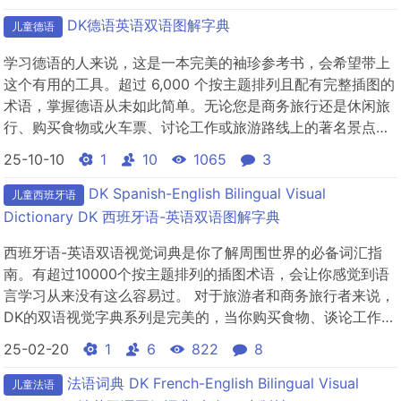
DK德语英语双语图解字典
儿童德语
学习德语的人来说，这是一本完美的袖珍参考书，会希望带上
这个有用的工具。超过 6,000 个按主题排列且配有完整插图的
术语，掌握德语从未如此简单。无论您是商务旅行还是休闲旅
行、购买食物或火车票、讨论工作或旅游路线上的著名景点，
有了这本双语视觉词典，您都会对自己的新语言技能充满信
25-10-10
1
10
1065
3
心。照片和综合索引相结合，使查找您需要的单词成为一项快
速而轻松的任务。德英双语视觉词典还具有易于使用的免费音
DK Spanish-English Bilingual Visual
儿童西班牙语
频应用程序（可在...
Dictionary DK 西班牙语-英语双语图解字典
西班牙语-英语双语视觉词典是你了解周围世界的必备词汇指
南。有超过10000个按主题排列的插图术语，会让你感觉到语
言学习从来没有这么容易过。 对于旅游者和商务旅行者来说，
DK的双语视觉字典系列是完美的，当你购买食物、谈论工作、
讨论健康和学习语言时，DK的双语视觉字典系列便在你身边。
25-02-20
1
6
822
8
令人惊叹的视觉效果和全面的索引相结合，使西班牙语英语双
语视觉字典成为您不可或缺的西班牙语语言伴侣。英国DK出版
法语词典 DK French-English Bilingual Visual
儿童法语