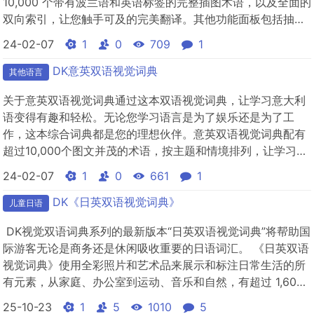
10,000 个带有波兰语和英语标签的完整插图术语，以及全面的
双向索引，让您触手可及的完美翻译。其他功能面板包括抽象
名词和动词，以及有用的短语，一旦您感到更加自信，您就可
24-02-07
1
0
709
1
以在对话中使用它们。波兰语-英语双语视觉词典是一个丰富多
彩、刺激的学习资源，适合各个级别，无论您是学生、教师、
DK意英双语视觉词典
其他语言
游客还是商...
关于意英双语视觉词典通过这本双语视觉词典，让学习意大利
语变得有趣和轻松。无论您学习语言是为了娱乐还是为了工
作，这本综合词典都是您的理想伙伴。意英双语视觉词典配有
超过10,000个图文并茂的术语，按主题和情境排列，让学习变
得轻松。无论您是外出购物还是正在参加正式会议，这本方便
24-02-07
1
0
661
1
的指南将始终伴您左右。
DK《日英双语视觉词典》
儿童日语
DK视觉双语词典系列的最新版本“日英双语视觉词典”将帮助国
际游客无论是商务还是休闲吸收重要的日语词汇。 《日英双语
视觉词典》使用全彩照片和艺术品来展示和标注日常生活的所
有元素，从家庭、办公室到运动、音乐和自然，有超过 1,600
张照片和插图，6,000 多个注释术语。
25-10-23
1
5
1010
5