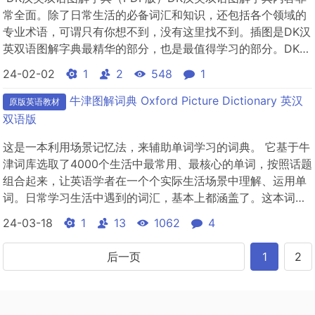
常全面。除了日常生活的必备词汇和知识，还包括各个领域的
专业术语，可谓只有你想不到，没有这里找不到。插图是DK汉
英双语图解字典最精华的部分，也是最值得学习的部分。DK汉
英双语图解字典的图片选择注重实用性，准确性。通过这些插
24-02-02
1
2
548
1
图，可以解释读者不熟悉的词。增长读者的知识。这类词包括
动植物、建筑、天文、地理、科技、几何图形等方面的词。插
牛津图解词典 Oxford Picture Dictionary 英汉
原版英语教材
图...
双语版
这是一本利用场景记忆法，来辅助单词学习的词典。 它基于牛
津词库选取了4000个生活中最常用、最核心的单词，按照话题
组合起来，让英语学者在一个个实际生活场景中理解、运用单
词。日常学习生活中遇到的词汇，基本上都涵盖了。这本词典
摒弃了传统的按单词字母顺序进行排序的方法，而是将单词按
24-03-18
1
13
1062
4
生活场景进行细分为12大单元，4000个词汇按照场景又分为
174个主题，在一个个全彩图画情景中，把相关的词汇通过生
后一页
1
2
活化的场景...