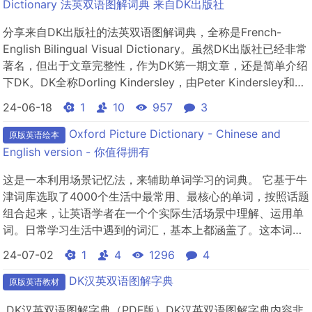
社，是国际...
Dictionary 法英双语图解词典 来自DK出版社
分享来自DK出版社的法英双语图解词典，全称是French-
English Bilingual Visual Dictionary。虽然DK出版社已经非常
著名，但出于文章完整性，作为DK第一期文章，还是简单介绍
下DK。DK全称Dorling Kindersley，由Peter Kindersley和
Christopher Dorling建立于1974年。凭借超过 45 年的出版经
24-06-18
1
10
957
3
验，DK以 63 种...
Oxford Picture Dictionary - Chinese and
原版英语绘本
English version - 你值得拥有
这是一本利用场景记忆法，来辅助单词学习的词典。 它基于牛
津词库选取了4000个生活中最常用、最核心的单词，按照话题
组合起来，让英语学者在一个个实际生活场景中理解、运用单
词。日常学习生活中遇到的词汇，基本上都涵盖了。这本词典
摒弃了传统的按单词字母顺序进行排序的方法，而是将单词按
24-07-02
1
4
1296
4
生活场景进行细分为12大单元，4000个词汇按照场景又分为
174个主题，在一个个全彩图画情景中，把相关的词汇通过生
DK汉英双语图解字典
原版英语教材
活化的场景...
DK汉英双语图解字典（PDF版）DK汉英双语图解字典内容非