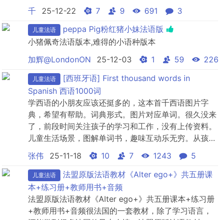
千
25-12-22
7
9
691
3
peppa Pig粉红猪小妹法语版
儿童法语
小猪佩奇法语版本,难得的小语种版本
加辉@LondonON
25-12-03
1
59
226
[西班牙语] First thousand words in
儿童法语
Spanish 西语1000词
学西语的小朋友应该还挺多的，这本首千西语图片字
典，希望有帮助。词典形式。图片对应单词。很久没来
了，前段时间关注孩子的学习和工作，没有上传资料。
儿童生活场景，图解单词书，趣味互动乐无穷。从孩子
生活出发，精选情景主题，以儿童熟知的生活场景，社
张伟
25-11-18
10
7
1243
5
会关系为基础，包含生活的方方面面。中西对照，兼顾
汉语知识和西班牙语启蒙这是一本寓教于乐的儿童单词
法盟原版法语教材《Alter ego+》共五册课
儿童法语
大书，一个单词便是一幅精美图片，在五彩缤纷的插画
本+练习册+教师用书+音频
世界中穿梭徜徉，小...
法盟原版法语教材《Alter ego+》共五册课本+练习册
+教师用书+音频很法国的一套教材，除了学习语言，