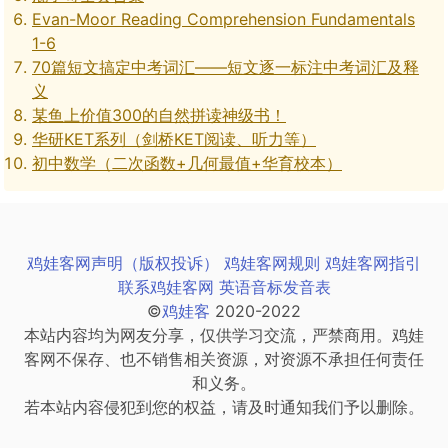
Evan-Moor Reading Comprehension Fundamentals
1-6
70篇短文搞定中考词汇——短文逐一标注中考词汇及释
义
某鱼上价值300的自然拼读神级书！
华研KET系列（剑桥KET阅读、听力等）
初中数学（二次函数+几何最值+华育校本）
鸡娃客网声明（版权投诉）
鸡娃客网规则
鸡娃客网指引
联系鸡娃客网
英语音标发音表
©
鸡娃客
2020-2022
本站内容均为网友分享，仅供学习交流，严禁商用。鸡娃
客网不保存、也不销售相关资源，对资源不承担任何责任
和义务。
若本站内容侵犯到您的权益，请及时通知我们予以删除。