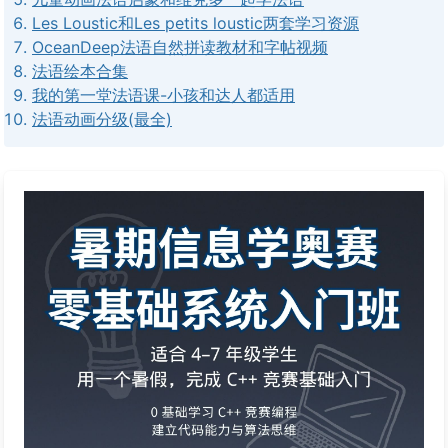
Les Loustic和Les petits loustic两套学习资源
OceanDeep法语自然拼读教材和字帖视频
法语绘本合集
我的第一堂法语课-小孩和达人都适用
法语动画分级(最全)