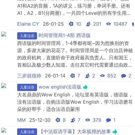
A1和A2的音频，1A的讲义，练习册，单词手册。还有
A1，A2，B1(分两册)，一共四个Level的所有学生用
书，教师用书。 针对零起点业余学习者，学习法语通常
Elaine CY
26-01-25
10
201
10487
是基于兴趣和或实用目的。更推荐大家使用《你好！法
语》。相比《走遍法国》，《你好！法语》的优势在于
时间管理局1-4部 西语版
儿童法语
延续主创团队，保证质量 。其中...
西语版的时间管理局，1-4季都有呢~因为想换别的资
源，多谢大家的花花了。时间管理局是一个自治且神秘
的政府机构，直接听命于政府最高负责人。只有国王，
首相以及极少数人知道。去往其它时代需要通过由政府
巡逻队守卫的一道门。其目的是检查和阻止任何对过去
三岁就很帅
26-01-14
7
2
852
2
的侵入影响我们目前生活或相反的行为，这些行为多是
为了一己私欲而利用历史。为此，巡逻队需要去往过
wow english法语版
儿童法语
去，并阻止它们的发生。
大名鼎鼎的Wow English，论坛里有英语版，德语版，
没有法语版，自购法语版Wow English，学习法语磨耳
朵的好帮手，适合法语启蒙用
MM
25-12-30
8
7
379
1
【中法双语字幕】大坏狐狸的故事
儿童法语