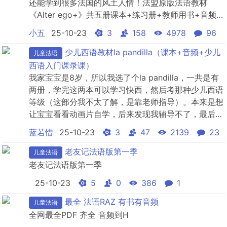
还能学到很多法国的风土人情！法盟原版法语教材
《Alter ego+》共五册课本+练习册+教师用书+音频很
法国的一套教材，除了学习语言，还能学到很多法国的
小五
25-10-23
3
158
4978
96
风土人情！法盟原版法语教材《Alter ego+》共五册课
本+练习册+教师用书+音频很法国的一套教材，除了学
少儿西语教材la pandilla（课本+音频+少儿
儿童法语
习语言，还能学到很多法国的风土人情...
西语入门课录课）
我家宝宝是8岁，所以我选了个la pandilla，一共是有
两册，学完这两本可以学习快西，然后考那种少儿西语
等级（这部分我不太了解，是靠老师指导）。本来是想
让宝宝看看动画片自学，后来发现我辅导不了，最后还
是找了老师，找一个专业的老师还是有必要的，老师会
蓝若惜
25-10-23
3
47
2139
23
纠正发音！但是各位宝妈们一定要擦亮眼睛选老师！我
第一次选的西语老师水平不行（我闺蜜学语言的，她听
老友记法语版第一季
儿童法语
了一次就发现问题了），后来还是她推荐给我一个老
老友记法语版第一季
师。我...
25-10-23
5
0
386
1
最全 法语RAZ 有书有音频
儿童法语
全网最全PDF 齐全 音频到H