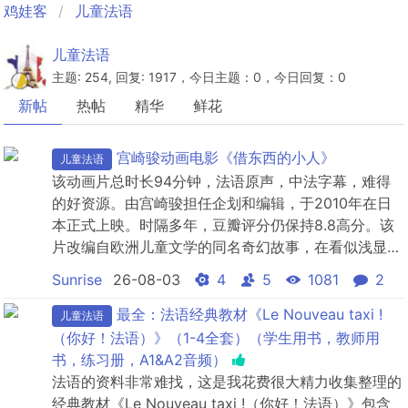
鸡娃客
儿童法语
儿童法语
主题: 254, 回复: 1917，今日主题：0，今日回复：0
新帖
热帖
精华
鲜花
宫崎骏动画电影《借东西的小人》
儿童法语
该动画片总时长94分钟，法语原声，中法字幕，难得
的好资源。由宫崎骏担任企划和编辑，于2010年在日
本正式上映。时隔多年，豆瓣评分仍保持8.8高分。该
片改编自欧洲儿童文学的同名奇幻故事，在看似浅显、
富有童趣的情节中，蕴含了深沉而又现实的思考。
Sunrise
26-08-03
4
5
1081
2
最全：法语经典教材《Le Nouveau taxi !
儿童法语
（你好！法语）》（1-4全套）（学生用书，教师用
书，练习册，A1&A2音频）
法语的资料非常难找，这是我花费很大精力收集整理的
经典教材《Le Nouveau taxi !（你好！法语）》包含