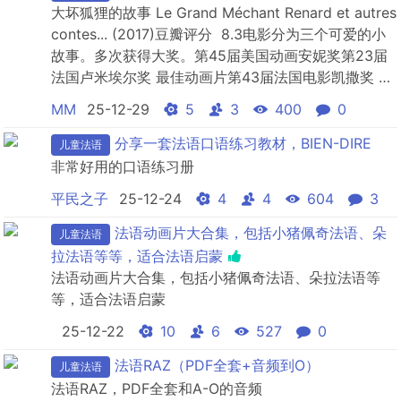
大坏狐狸的故事 Le Grand Méchant Renard et autres
contes... (2017)豆瓣评分 8.3电影分为三个可爱的小
故事。多次获得大奖。第45届美国动画安妮奖第23届
法国卢米埃尔奖 最佳动画片第43届法国电影凯撒奖 最
佳动画片孩子特别喜爱。
MM
25-12-29
5
3
400
0
分享一套法语口语练习教材，BIEN-DIRE
儿童法语
非常好用的口语练习册
平民之子
25-12-24
4
4
604
3
法语动画片大合集，包括小猪佩奇法语、朵
儿童法语
拉法语等等，适合法语启蒙
法语动画片大合集，包括小猪佩奇法语、朵拉法语等
等，适合法语启蒙
25-12-22
10
6
527
0
法语RAZ（PDF全套+音频到O）
儿童法语
法语RAZ，PDF全套和A-O的音频