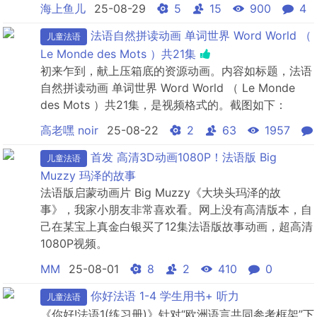
海上鱼儿
25-08-29
5
15
900
4
法语自然拼读动画 单词世界 Word World （
儿童法语
Le Monde des Mots ）共21集
初来乍到，献上压箱底的资源动画。内容如标题，法语
自然拼读动画 单词世界 Word World （ Le Monde
des Mots ）共21集，是视频格式的。截图如下：
高老嘿 noir
25-08-22
2
63
1957
首发 高清3D动画1080P！法语版 Big
儿童法语
Muzzy 玛泽的故事
法语版启蒙动画片 Big Muzzy《大块头玛泽的故
事》，我家小朋友非常喜欢看。网上没有高清版本，自
己在某宝上真金白银买了12集法语版故事动画，超高清
1080P视频。
MM
25-08-01
8
2
410
0
你好法语 1-4 学生用书+ 听力
儿童法语
《你好!法语1(练习册)》针对“欧洲语言共同参考框架”下