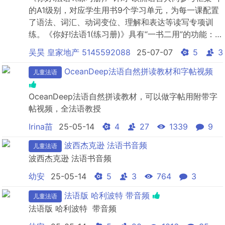
的A1级别，对应学生用书9个学习单元，为每一课配置
了语法、词汇、动词变位、理解和表达等读写专项训
练。《你好!法语1(练习册)》具有“一书二用”的功能：既
可课堂集体练习使用，又可课余自我训练使用；紧密结
吴昊 皇家地产 5145592088
25-07-07
5
3
合学生用书的各课重点和难点；从语法、词汇、动词变
位、理解、表达等角度，进行全方位读写能力训练。
OceanDeep法语自然拼读教材和字帖视频
儿童法语
OceanDeep法语自然拼读教材，可以做字帖用附带字
帖视频，全法语教授
Irina苗
25-05-14
4
27
1339
9
波西杰克逊 法语书音频
儿童法语
波西杰克逊 法语书音频
幼安
25-05-14
5
3
764
3
法语版 哈利波特 带音频
儿童法语
法语版 哈利波特 带音频