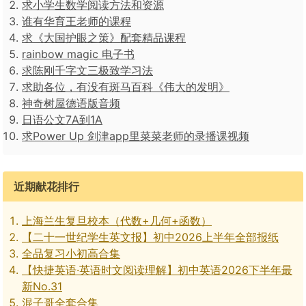
求小学生数学阅读方法和资源
谁有华育王老师的课程
求《大国护眼之策》配套精品课程
rainbow magic 电子书
求陈刚千字文三极致学习法
求助各位，有没有斑马百科《伟大的发明》
神奇树屋德语版音频
日语公文7A到1A
求Power Up 剑津app里菜菜老师的录播课视频
近期献花排行
上海兰生复旦校本（代数+几何+函数）
【二十一世纪学生英文报】初中2026上半年全部报纸
全品复习小初高合集
【快捷英语·英语时文阅读理解】初中英语2026下半年最
新No.31
混子哥全套合集