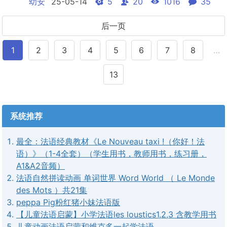
幼安
25-05-14
5
20
1016
35
后一页
1
2
3
4
5
6
7
8
…
13
系统推荐
最全：法语经典教材《Le Nouveau taxi !（你好！法
语）》（1-4全套）（学生用书，教师用书，练习册，
A1&A2音频）
法语自然拼读动画 单词世界 Word World （ Le Monde
des Mots ）共21集
peppa Pig粉红猪小妹法语版
【儿童法语启蒙】小学法语les loustics1,2,3 含教学用书
儿童动画法语启蒙和维克多一起学法语