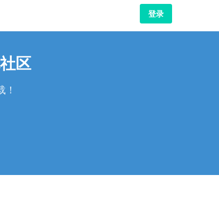
登录
社区
载！
！