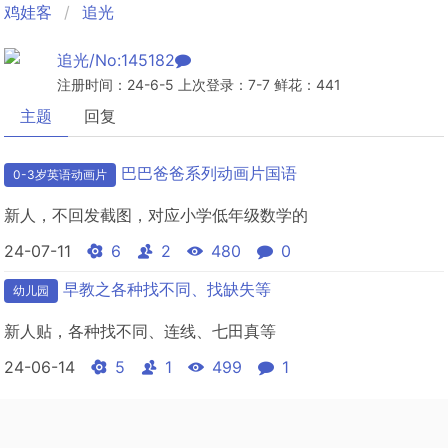
鸡娃客
追光
追光/No:145182
注册时间：24-6-5 上次登录：7-7 鲜花：441
主题
回复
巴巴爸爸系列动画片国语
0-3岁英语动画片
新人，不 回发截图，对应小学低年级数学的
24-07-11
6
2
480
0
早教之各种找不同、找缺失等
幼儿园
新人贴，各种找不同、连线、七田真等
24-06-14
5
1
499
1