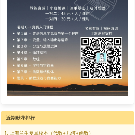
近期献花排行
上海兰生复旦校本（代数+几何+函数）