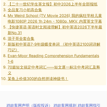
【二十一世纪学生英文报】初中2026上半年全部报纸
全品复习小初高合集
My Weird School (TV Movie 2026) 我的疯狂学校儿童
电影1080P 2026 1h 24m - 1080p, MKV, 内置英文字幕
【快捷英语·英语时文阅读理解】初中英语2026下半年最
新No.31
混子哥全套合集
新版初中英语7-9年级蝶变单词 《初中英语2100词详解
巧记》
Evan-Moor Reading Comprehension Fundamentals
1-6
70篇短文搞定中考词汇——短文逐一标注中考词汇及释
义
某鱼上价值300的自然拼读神级书！
鸡娃客网声明（版权投诉）
鸡娃客网规则
鸡娃客网指引