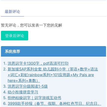
最新评论
暂无评论，您可以发表一下您的见解
登录后评论
系统推荐
洪恩识字卡1300字，pdf高清可打印
新加坡SAP系列全套 幼儿园到小学（英语+数学+语法
+词汇+彩虹rainbow系列+101应用题+My Pals are
here+系列+奥数）
洪恩识字分级阅读1-5级
幼小衔接拼音学习
拒绝枯燥识字｜识字游戏互动书
3999款手抄报（春节、假期、各种红色节日、纪念日、