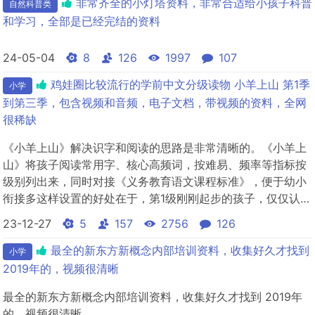
非常齐全的小灯塔资料，非常合适给小孩子科普
自然科普类
和学习，全部是已经完结的资料
24-05-04
8
126
1997
107
鸡娃圈比较流行的学前中文分级读物 小羊上山 第1季
小学
到第三季，包含视频和音频，电子文档，带视频的资料，全网
很稀缺
《小羊上山》解决识字和阅读的思路是非常清晰的。《小羊上
山》将孩子阅读常用字、核心高频词，按难易、频率等指标按
级别列出来，同时对接《义务教育语文课程标准》，便于幼小
衔接多这样设置的好处在于，第1级刚刚起步的孩子，仅仅认识
几十个字，就可以基本上无障碍地读完10册书，对孩子来说成
23-12-27
5
157
2756
126
就感满满色
最全的新东方新概念内部培训资料，收集好久才找到
小学
2019年的，视频很清晰
最全的新东方新概念内部培训资料，收集好久才找到 2019年
的，视频很清晰