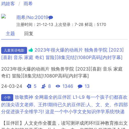
鸡娃客
雨希
雨希/No:20019
注册时间：21-12-13 上次登录：7-28 鲜花：5170
主题
回复
2023年很火爆的动画片 独角兽学院 [2023]
儿童英语电影
[喜剧 音乐 家庭 奇幻 冒险][8集完结]\1080P高码[内封字幕]
2023年很火爆的动画片 独角兽学院 [2023][喜剧 音乐 家庭
奇幻 冒险][8集完结]\1080P高码[内封字幕]
24-03-24
5
8
1346
13
致敬窦神 全网最全的豆伴匠 L1-L9 每一个孩子们都喜欢
小学
的顶尖语文老师。王炸!期待已久的豆伴匠:人、文、史、作四部
分促进孩子全维学习! 这是一个中小学文史知识伴学系统!快递
【豆伴匠】人文史作全覆盖，读写测评成闭环!!豆神教育推出文