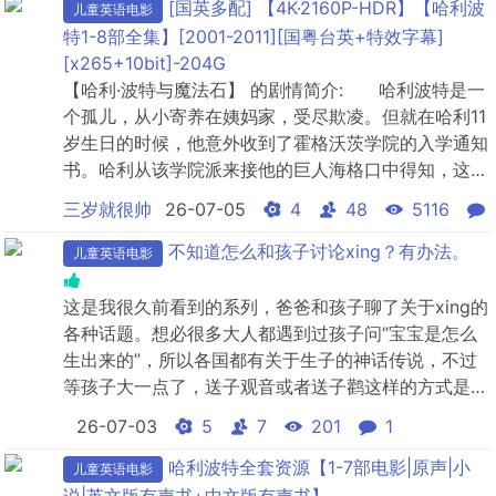
计下，穆法沙惨死在刀疤手下，刀疤别有用心的劝辛巴
[国英多配] 【4K·2160P-HDR】【哈利波
儿童英语电影
离开，一方面派人将他赶尽杀绝。 辛巴逃亡中遇到了
特1-8部全集】[2001-2011][国粤台英+特效字幕]
机智的丁...
[x265+10bit]-204G
【哈利·波特与魔法石】 的剧情简介: 哈利波特是一
个孤儿，从小寄养在姨妈家，受尽欺凌。但就在哈利11
岁生日的时候，他意外收到了霍格沃茨学院的入学通知
书。哈利从该学院派来接他的巨人海格口中得知，这是
一间魔法学院，并得知了自己的身世，原来哈利的父母
三岁就很帅
26-07-05
4
48
5116
都是伟大的魔法师，在对付伏地魔的战斗中双双献身，
唯有哈利幸免于难。哈利进入霍格沃茨后，表现出了超
不知道怎么和孩子讨论xing？有办法。
儿童英语电影
乎想象的飞行天赋，得到麦格教授的推荐进入了格兰芬
多的魁地奇...
这是我很久前看到的系列，爸爸和孩子聊了关于xing的
各种话题。想必很多大人都遇到过孩子问“宝宝是怎么
生出来的”，所以各国都有关于生子的神话传说，不过
等孩子大一点了，送子观音或者送子鹳这样的方式是肯
定不适合了，如何正确地和孩子讲述生理知识，这个系
26-07-03
5
7
201
1
列真的特别适合。它的很多比喻非常有意思，而且孩子
的接受度也很好。我印象比较深的还有讲到生理期为什
哈利波特全套资源【1-7部电影|原声|小
儿童英语电影
么会流血，精子和卵子的结合，别说小朋友了，大人看