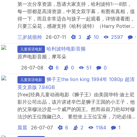
第一次分享资源，恳请大家支持，哈利波特1---8部，
每一部都是高清资源，中英文双字幕，有图有真相，值
得一下，而且非常适合与孩子一起观看，详情请看图，
只要三朵花，感谢支持《哈利·波特》（Harry Potter）
是英国作家J·K·罗琳（J. K. Rowling）于1997～2007
三岁就很帅
26-07-11
3
10
2597
年所著的魔幻文学系列小说，共7部。其中前六部以霍
格沃茨魔法学校（Hogwarts School of Witchcra...
哈利波特电影音频
儿童英语电影
原声电影音频，摩耳朵
26-07-08
6
0
51
0
狮子王the lion king 1994年 1080p 超清
儿童英语电影
英文原版 7.84GB
[free]经典儿童动画电影《狮子王》由美国华特·迪士尼
影片公司出品，该片讲述辛巴是狮子王国的小王子，他
的父亲穆法沙是一个威严的国王。然而叔叔刀疤却对穆
法沙的王位觊觎已久。 要想坐上王位宝座，刀疤必须
除去小王子，于是，刀疤利用种种借口让辛巴外出，然
晨晨
26-07-07
6
2
1184
1
后伺机大开杀戒，无奈被穆法沙即时来救。在反复的算