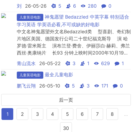
戴、杰克·布莱克、吉甘-迈克尔·凯、布丽·拉尔森、本·
刘
26-05-26
5
6
280
0
萨弗迪担任主要配音，照明娱乐公司、任天堂制作的动
画电影，于2026年4月1日在美国上映、4月3...
神鬼愿望 Bedazzled 中英字幕 特别适合
儿童英语电影
学习英语 学英语必看,不可或缺的好电影
中文名神鬼愿望外文名Bedazzled类 型喜剧、奇幻制
片地区美国、德国发行公司二十世纪福克斯导 演 哈
罗德·雷米斯主 演布兰登·费舍、伊丽莎白·赫莉、弗兰
西丝·奥康纳片 长93 分钟上映时间2000年10月19日
票 房90376224 美元对白语言英语、俄语...
青山流水
26-05-22
3
1
629
1
最全儿童电影
儿童英语电影
鹏飞云翔
26-05-10
5
3
171
0
后一页
1
2
3
4
5
6
7
8
…
30