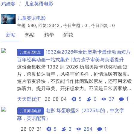
鸡娃客
儿童英语电影
儿童英语电影
主题: 580, 回复: 2342，今日主题：0，今日回复：0
新帖
热帖
精华
鲜花
1932至2026年全部奥斯卡最佳动画短片
儿童英语电影
百年经典动画一站式集齐 助力孩子审美与英语提升
这份合集收录 1932 到 2026 历届奥斯卡获奖动画短
片，跨度长达百年，风格丰富多样，剧情温暖有深度。
短片节奏轻快，不仅能当作休闲观影素材，还可用来锻
炼听力、提升审美、开拓想象力。不管是日常居家放
松，还是孩子美育启蒙都很合适，建议家长保存收藏，
天天逛优汇
26-08-04
5
0
37
1
闲暇陪同孩子慢慢观看。
电影 坏蛋联盟2（2025年的，中文字
儿童英语电影
幕，英语配音）
26-07-31
5
3
254
1