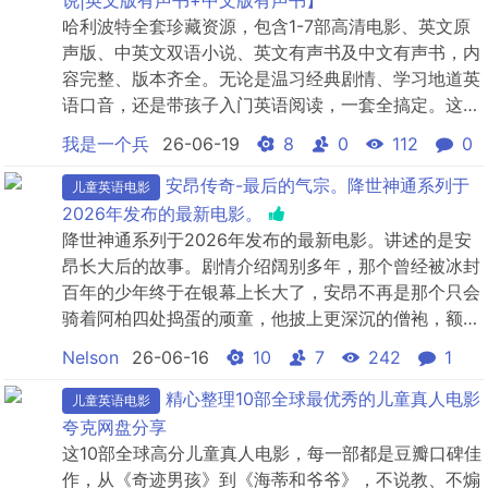
说|英文版有声书+中文版有声书】
看也受益匪浅...
哈利波特全套珍藏资源，包含1-7部高清电影、英文原
声版、中英文双语小说、英文有声书及中文有声书，内
容完整、版本齐全。无论是温习经典剧情、学习地道英
语口音，还是带孩子入门英语阅读，一套全搞定。这类
资源整合难度极高，网上零散版本质量参差不齐，完整
我是一个兵
26-06-19
8
0
112
0
合集极为稀缺。① 哈利·波特与魔法石孤儿哈利在11岁
生日时得知自己是巫师，被霍格沃茨录取，结识了罗恩
安昂传奇-最后的气宗。降世神通系列于
儿童英语电影
和赫敏。三人发现魔法石被藏在学校的禁区内，怀疑斯
2026年发布的最新电影。
内普企...
降世神通系列于2026年发布的最新电影。讲述的是安
昂长大后的故事。剧情介绍阔别多年，那个曾经被冰封
百年的少年终于在银幕上长大了，安昂不再是那个只会
骑着阿柏四处捣蛋的顽童，他披上更深沉的僧袍，额头
的箭头发着幽蓝的光，此时的世界正处在工业化萌芽的
Nelson
26-06-16
10
7
242
1
前夜，旧时代的御术与新时代的机械在碰撞，他作为降
世神通，必须在维持四族平衡的同时，面对来自灵界深
精心整理10部全球最优秀的儿童真人电影
儿童英语电影
处未知的动荡，这一次，他不再孤单，卡塔拉温柔地操
夸克网盘分享
纵着身...
这10部全球高分儿童真人电影，每一部都是豆瓣口碑佳
作，从《奇迹男孩》到《海蒂和爷爷》，不说教、不煽