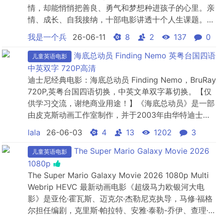
情，却能悄悄把善良、勇气和梦想种进孩子的心里。亲
情、成长、自我接纳，十部电影讲透十个人生课题。趁
着假期，陪孩子窝在沙发里，一起经历这些温暖感动的
我是一个兵
26-06-11
8
2
137
0
故事，比一百句说教都管用。
海底总动员 Finding Nemo 英粤台国四语
儿童英语电影
中英双字 720P高清
迪士尼经典电影：海底总动员 Finding Nemo，BruRay
720P,英粤台国四语切换，中英文单双字幕切换。【仅
供学习交流，谢绝商业用途！】《海底总动员》是一部
由皮克斯动画工作室制作，并于2003年由华特迪士尼
发行的美国电脑动画电影。于2004年成功收获奥斯卡
lala
26-06-03
4
13
1202
3
最佳动画片奖 。故事主要叙述一只过度保护儿子的小
丑鱼马林和它在路上碰到的蓝唐王鱼多莉两人一同在汪
The Super Mario Galaxy Movie 2026
儿童英语电影
洋大海中寻找玛林失去的儿子尼莫的奇幻...
1080p
The Super Mario Galaxy Movie 2026 1080p Multi
Webrip HEVC 最新动画电影《超级马力欧银河大电
影》是亚伦·霍瓦斯、迈克尔·杰勒尼克执导，马修·福格
尔担任编剧，克里斯·帕拉特、安雅·泰勒-乔伊、查理·