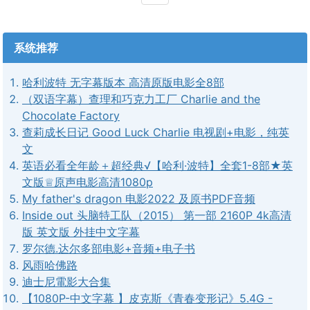
系统推荐
哈利波特 无字幕版本 高清原版电影全8部
（双语字幕）查理和巧克力工厂 Charlie and the
Chocolate Factory
查莉成长日记 Good Luck Charlie 电视剧+电影，纯英
文
英语必看全年龄＋超经典√【哈利·波特】全套1-8部★英
文版♕原声电影高清1080p
My father's dragon 电影2022 及原书PDF音频
Inside out 头脑特工队（2015） 第一部 2160P 4k高清
版 英文版 外挂中文字幕
罗尔德.达尔多部电影+音频+电子书
风雨哈佛路
迪士尼電影大合集
【1080P-中文字幕 】皮克斯《青春变形记》5.4G -