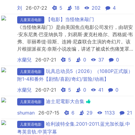
刘
26-07-22
5
18
202
4
【电影】当怪物来敲门
儿童英语电影
《当怪物来敲门》是由美国焦点电影公司发行，由胡安
·安东尼奥·巴亚纳执导，刘易斯·麦克杜格尔、西格妮·韦
弗、菲丽希缇·琼斯、连姆·尼森联合主演的奇幻片。该
片根据派崔克·奈斯小说改编，讲述了被成长伤痛笼罩
的少年康纳在“树人蜀黍”的奇妙感召下，战胜梦魇与伤
水蘭兒
26-07-21
5
0
37
0
痛，直面人生生死离别的成长治愈故事。
玩具总动员5（2026）（1080P正式版）
儿童英语电影
附1-4和番外【剧情/喜剧/奇幻/冒险/动画】
水蘭兒
26-07-21
5
0
41
0
迪士尼電影大合集
儿童英语电影
shuman
26-07-15
6
29
1133
21
哈利波特全集.2001-2011.蓝光加长版.中
儿童英语电影
粤英音轨.中英字幕