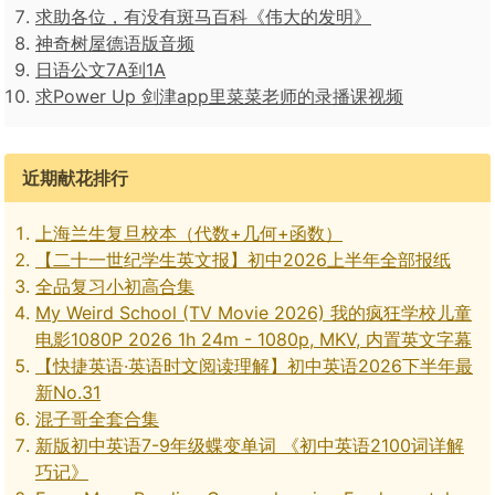
求助各位，有没有斑马百科《伟大的发明》
神奇树屋德语版音频
日语公文7A到1A
求Power Up 剑津app里菜菜老师的录播课视频
近期献花排行
上海兰生复旦校本（代数+几何+函数）
【二十一世纪学生英文报】初中2026上半年全部报纸
全品复习小初高合集
My Weird School (TV Movie 2026) 我的疯狂学校儿童
电影1080P 2026 1h 24m - 1080p, MKV, 内置英文字幕
【快捷英语·英语时文阅读理解】初中英语2026下半年最
新No.31
混子哥全套合集
新版初中英语7-9年级蝶变单词 《初中英语2100词详解
巧记》