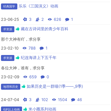
乐乐《三国演义》动画
经典国学
23-06-25
3
2
626
1
藏在古诗词里的青少年百科
求资源
那个大神有吖，求分享
23-02-10
788
1
纪连海讲上下五千年
求资源
各位大神，谁有，求分享
23-02-09
659
0
如果历史是一群喵(1季——_9季)
地理和历史
24-07-04
3
102
1504
46
米小圈系列动画
6岁以上动画