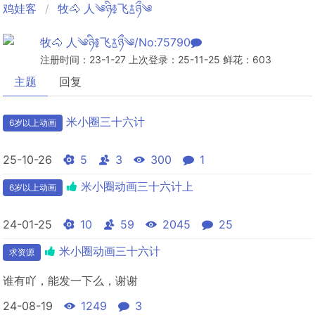
鸡娃客
牧🐴 人༄ཉི࿅飞࿄ཉྀ༄
牧🐴 人༄ཉི࿅飞࿄ཉྀ༄/No:75790
注册时间：23-1-27 上次登录：25-11-25 鲜花：603
主题
回复
米小圈三十六计
6岁以上动画
25-10-26
5
3
300
1
米小圈动画三十六计上
6岁以上动画
24-01-25
10
59
2045
25
米小圈动画三十六计
求资源
谁有吖，能发一下么，谢谢
24-08-19
1249
3