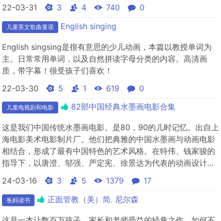
22-03-31
3
4
740
0
English singing
儿童英文歌曲童谣
English singsing是很有意思的少儿动画，本篇以教授单词为
主。日常常用单词，以及自然拼读字母分类的内容。高清画
质，带字幕！很受孩子们喜欢！
22-03-30
5
1
619
0
82部中国经典水墨画电影合集
儿童电视剧和电影
这是我们中国传统水墨画电影。是80，90的儿时记忆。出自上
海电影美术电影制片厂。他们把典雅的中国水墨画与动画电影
相结合，形成了最有中国特色的艺术风格。在特伟、钱家骏的
指导下，以唐澄、邬强、严定宪、徐景达为代表的动画设计人
员和段孝萱、王世荣、游湧为代表的摄影人员把具有民族传统
24-03-16
3
5
1379
17
的水墨画搬上银幕，摄制了享誉世界的中国第一部水墨动画片
《小蝌蚪找妈妈》和获得国际最高荣誉的水墨动画片《牧
正面管教（美）简. 尼尔森
爸妈读书
笛》。 在那...
这是一本让数百万孩子，家长和老师受益的经典之作。如何不