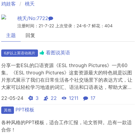
鸡娃客
桃夭
桃夭/No:7722
注册时间：21-7-22 上次登录：24-6-7 鲜花：404
主题
回复
看图说英语
6岁以上英语动画片
分享一套ESL的口语资源《ESL through Pictures》一共60
集。《ESL through Pictures》这套资源最大的特色就是以图
片形式展示了我们在日常生活各个社交场景下的表达方式，让
大家可以轻松学习地道的词汇、语法和口语表达，帮助大家提
高英语学习效率和效果。这套资源一共60集，每一集一个主
22-05-24
3
22
1211
17
题。分为三部分：1. Story with picture 看图讲故事，用地道...
PPT模板
其他
各种风格的PPT模板，适合工作汇报，论文答辩。总有一款适
合你！