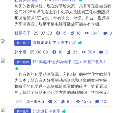
购买的收费课程，现在分享给大家，只有夸克盘会员有
空间2025陈谭飞春上初中化学人教版初三化学新版视
频课培优课S班合集，带有讲义、笔记、作业。视频课
为高清资源，垃圾平板电脑等播放可能会有卡顿。
我是痞子
25-07-30
15
16
1041
3
清越姐姐初中＋高中化学
初中化学
韩小赓
25-06-09
10
25
784
3
172集趣味化学动画课《堂豆学初中化学》
初中化学
一套有趣的化学动画资源，它以现行的中学化学教材作
为蓝本，结合有趣好懂的动画形式和形象的案例实验，
将晦涩的化学逐一瓦解成简单零散的碎片，娃看看动
画，就能了解到不少化学方面的基础知识，学起来无压
力！
淡然
25-06-05
3
84
1575
40
分之道初中化学
初中化学