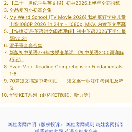
【二十一世纪学生英文报】初中2026上半年全部报纸
全品复习小初高合集
My Weird School (TV Movie 2026) 我的疯狂学校儿童
电影1080P 2026 1h 24m - 1080p, MKV, 内置英文字幕
【快捷英语·英语时文阅读理解】初中英语2026下半年最
新No.31
混子哥全套合集
新版初中英语7-9年级蝶变单词 《初中英语2100词详解
巧记》
Evan-Moor Reading Comprehension Fundamentals
1-6
70篇短文搞定中考词汇——短文逐一标注中考词汇及释
义
华研KET系列（剑桥KET阅读、听力等）
鸡娃客网声明（版权投诉）
鸡娃客网规则
鸡娃客网指引
联系鸡娃客网
英语音标发音表