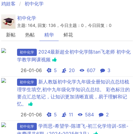
鸡娃客
初中化学
初中化学
主题: 164, 回复: 136，今日主题：0，今日回复：0
新帖
热帖
精华
鲜花
2024最新超全初中化学陈tan飞老师 初中化
初中化学
学教学网课视频
26-01-06
5
20
607
3
新人教版初中化学九年级全册知识点总结梳
初中化学
理学生填空,初中九年级化学知识点总结。 彩色标注的
要点汇总笔记，让知识更加清晰直观，易于理解和记
忆。
26-01-06
5
11
584
2
学而思-希望学-陈谭飞-初三化学培训-S班-
初中化学
收费课共6期（2024-2025年3月）