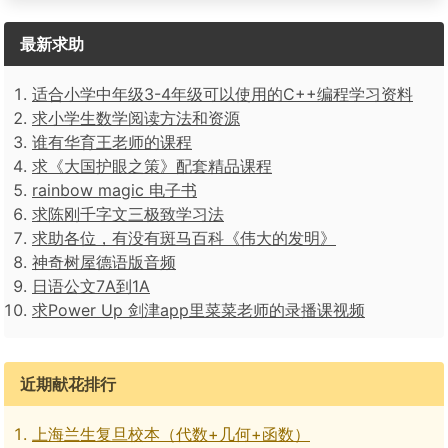
最新求助
适合小学中年级3-4年级可以使用的C++编程学习资料
求小学生数学阅读方法和资源
谁有华育王老师的课程
求《大国护眼之策》配套精品课程
rainbow magic 电子书
求陈刚千字文三极致学习法
求助各位，有没有斑马百科《伟大的发明》
神奇树屋德语版音频
日语公文7A到1A
求Power Up 剑津app里菜菜老师的录播课视频
近期献花排行
上海兰生复旦校本（代数+几何+函数）