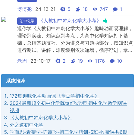
博博尧
24-12-21
5
18
747
1
《人教初中冲刺化学大小考》
初中化学
逗你学《人教初中冲刺化学大小考》趣味动画易理解，
理论到实验、知识点到考点，为高中化学知识打下基
础，总结答题技巧。分为讲义与习题两部分，按知识点
进行测试、讲解，难度级别依次递增，循序渐进，拿稳
中考数学80%基础分。习题讲练中能掌握80%的避雷技
老周
23-10-17
2
19
1176
10
巧，争取不丢1分。习题讲练的重要原则不仅是搞懂1道
题，而是举一反三，学会解一类题。继而培养良好的考
场素质，轻松应试。
系统推荐
172集趣味化学动画课《堂豆学初中化学》
2024最新超全初中化学陈tan飞老师 初中化学教学网课
视频
《人教初中冲刺化学大小考》
分之道初中化学
学而思-希望学-陈谭飞-初三化学培训-S班-收费课共6期