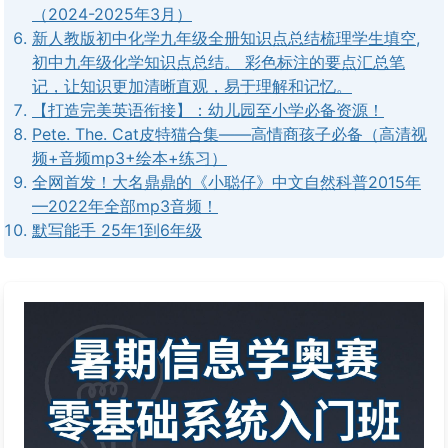
（2024-2025年3月）
新人教版初中化学九年级全册知识点总结梳理学生填空,
初中九年级化学知识点总结。 彩色标注的要点汇总笔
记，让知识更加清晰直观，易于理解和记忆。
【打造完美英语衔接】：幼儿园至小学必备资源！
Pete. The. Cat皮特猫合集——高情商孩子必备（高清视
频+音频mp3+绘本+练习）
全网首发！大名鼎鼎的《小聪仔》中文自然科普2015年
—2022年全部mp3音频！
默写能手 25年1到6年级