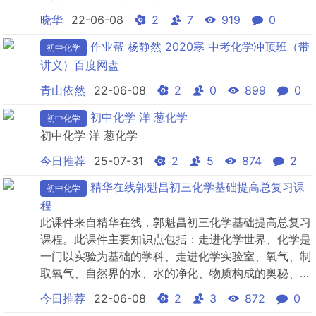
晓华
22-06-08
2
7
919
0
作业帮 杨静然 2020寒 中考化学冲顶班（带
初中化学
讲义）百度网盘
青山依然
22-06-08
2
0
899
0
初中化学 洋 葱化学
初中化学
初中化学 洋 葱化学
今日推荐
25-07-31
2
5
874
2
精华在线郭魁昌初三化学基础提高总复习课
初中化学
程
此课件来自精华在线，郭魁昌初三化学基础提高总复习
课程。此课件主要知识点包括：走进化学世界、化学是
一门以实验为基础的学科、走进化学实验室、氧气、制
取氧气、自然界的水、水的净化、物质构成的奥秘、离
子等等视频课程。
今日推荐
22-06-08
2
3
872
0