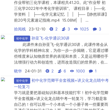
作业帮初三化学课程，本课程共41.2G。此“作业帮 初
三化学2022年中考化学密训班”。 课程目录：├──化
学资料 | ├──化学元素记忆 | | ├──【静然班课】
前20号元素速记指南.mp4 15.08M| | ...
拾阅栈
23-12-10
2
3
1025
3
孙亚飞-化学通识30讲
初中化学
此课件来自孙亚飞-化学通识30讲，此课件将会从
化学的学科精神出发，为你一步一步揭晓，它是通过哪
些维度来认知物质世界的表现和本质，又是运用哪些手
法增强行动力和创造性，进而改造我们的世界的，在这
门课程里，我不用让人头疼的化学分子式，也不用复杂
晓华
24-01-31
2
6
1000
1
的数学公式，只用你听得懂得语言，治愈你的化学恐惧
症，修复你在初中、高中阶段艰难的化学记忆。
初中化学范卿平全套视频+讲义化龙点睛中考
初中化学
一轮复习
学习就是要把基础知识和基本技能打牢！初中化学范卿
平全套视频+讲义化龙点睛中考一轮复习，学习都是靠
自己的！你可以用一个小本或一个小册子将一些重要而