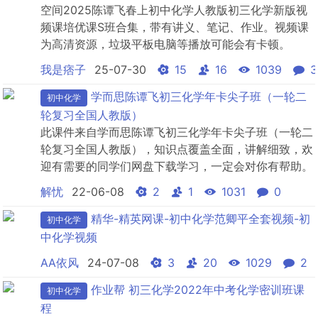
空间2025陈谭飞春上初中化学人教版初三化学新版视
频课培优课S班合集，带有讲义、笔记、作业。视频课
为高清资源，垃圾平板电脑等播放可能会有卡顿。
我是痞子
25-07-30
15
16
1039
3
学而思陈谭飞初三化学年卡尖子班（一轮二
初中化学
轮复习全国人教版）
此课件来自学而思陈谭飞初三化学年卡尖子班（一轮二
轮复习全国人教版），知识点覆盖全面，讲解细致，欢
迎有需要的同学们网盘下载学习，一定会对你有帮助。
解忧
22-06-08
2
1
1031
0
精华-精英网课-初中化学范卿平全套视频-初
初中化学
中化学视频
AA依风
24-07-08
3
20
1029
2
作业帮 初三化学2022年中考化学密训班课
初中化学
程