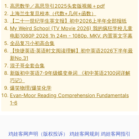
高思数学／高思导引2025头套版视频＋pdf
上海兰生复旦校本（代数+几何+函数）
【二十一世纪学生英文报】初中2026上半年全部报纸
My Weird School (TV Movie 2026) 我的疯狂学校儿童
电影1080P 2026 1h 24m - 1080p, MKV, 内置英文字幕
全品复习小初高合集
【快捷英语·英语时文阅读理解】初中英语2026下半年最
新No.31
混子哥全套合集
新版初中英语7-9年级蝶变单词 《初中英语2100词详解
巧记》
爆笑物理/爆笑化学
Evan-Moor Reading Comprehension Fundamentals
1-6
鸡娃客网声明（版权投诉）
鸡娃客网规则
鸡娃客网指引