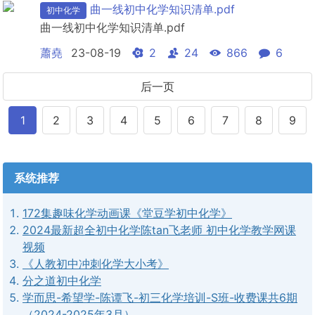
曲一线初中化学知识清单.pdf
初中化学
曲一线初中化学知识清单.pdf
蕭堯
23-08-19
2
24
866
6
后一页
1
2
3
4
5
6
7
8
9
系统推荐
172集趣味化学动画课《堂豆学初中化学》
2024最新超全初中化学陈tan飞老师 初中化学教学网课
视频
《人教初中冲刺化学大小考》
分之道初中化学
学而思-希望学-陈谭飞-初三化学培训-S班-收费课共6期
（2024-2025年3月）