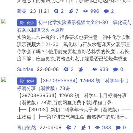
又遗忘了的知识点记在上面，那些你已记熟的和不太重
要的则可不用记在上面，但要去翻一翻、看一看。而那
蕭堯
23-11-21
2
7
996
2
些你记在本或册上的可在你走路、睡觉前拿出来记一
下，加深印象。理解双基，掌握化学用语所谓“双基”即
初中化学实验演示视频大全21-30二氧化碳与
初中化学
指化学基本概念和基本理论，是化学基础知识的重要组
石灰水翻译灭火器原理
成部分，也是学好...
实验是非常讲究的，很多要求也要注意，初中化学实验
演示视频大全21-30二氧化碳与石灰水翻译灭火器原理
你学会了吗？1.使用前先要检查灯芯棉线的长度，若长
度不够，应当更换;要检查灯芯顶端是否已经烧焦或变
黑，应适当剪去烧焦部分，还要用镊子调整灯芯的高
Sunrise
22-06-08
2
1
938
0
度;要检查酒精的量是否合适，不能少于酒精灯容积的
1/4，也不能超过2/3(因为超过2/3时，容易因酒精蒸发
【39703+39564】12668 初二科学年卡目
初中化学
而在灯颈处起火;少于1/4时，因酒精少，既容易烧...
标满分班（浙教版）78讲
【39703+39564】12668 初二科学年卡目标满分班
（浙教版）78讲[百度网盘免费下载]课程目录：
┣━【39703】新初二科学年卡尖子班（浙教版）——
生物篇 ┃ ┣━第17讲空气与生命-自然界中的氧循环和碳
循环、空气污染与保护重难点梳理及常考题型 ┣━(3)自
青山依然
22-06-08
2
1
933
0
然界的氧循环、碳循环和氮循环 第3段.mp4 ┣━(2)自