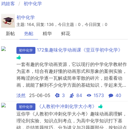
鸡娃客
初中化学
初中化学
主题: 164, 回复: 136，今日主题：0，今日回复：0
新帖
热帖
精华
鲜花
172集趣味化学动画课《堂豆学初中化学》
初中化学
一套有趣的化学动画资源，它以现行的中学化学教材作
为蓝本，结合有趣好懂的动画形式和形象的案例实验，
将晦涩的化学逐一瓦解成简单零散的碎片，娃看看动
画，就能了解到不少化学方面的基础知识，学起来无压
力！
淡然
25-06-05
3
84
1573
40
《人教初中冲刺化学大小考》
初中化学
逗你学《人教初中冲刺化学大小考》趣味动画易理解，
理论到实验、知识点到考点，为高中化学知识打下基
础，总结答题技巧。分为讲义与习题两部分，按知识点