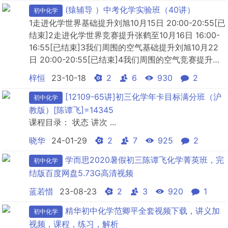
然界的氧循环、碳循环和氮循环 ...
(猿辅导 ）中考化学实验班（40讲）
初中化学
1走进化学世界基础提升刘旭10月15日 20:00-20:55[已
结束]2走进化学世界竞赛提升张鹤至10月16日 16:00-
16:55[已结束]3我们周围的空气基础提升刘旭10月22
日 20:00-20:55[已结束]4我们周围的空气竞赛提升张
鹤至10月28日 21:00-21:55[已结束]5物质构成的奥秘
梓恒
23-10-18
2
6
930
2
基础提升刘旭10月29日 20:00-20:55[已结束]6物质构
成的奥秘竞赛提升张鹤至...
[12109-65讲]初三化学年卡目标满分班（沪
初中化学
教版）[陈谭飞]=14345
课程目录： 状态 讲次 ...
晓华
24-01-29
2
7
925
2
学而思2020暑假初三陈谭飞化学菁英班，完
初中化学
结版百度网盘5.73G高清视频
蓝若惜
23-08-23
2
3
920
1
精华初中化学范卿平全套视频下载，讲义加
初中化学
视频，课程，练习，解析