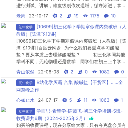
进行测试、讲解，难度级别依次递增，循序渐进，拿稳
中考数学80%基础分。习题讲练中能掌握80%的避雷技
老周
23-10-17
2
19
1175
10
巧，争取不丢1分。习题讲练的重要原则不仅是搞懂1道
题，而是举一反三，学会解一类题。继而培养良好的考
[10699]初三化学下学期寒假课内突破班（人
初中化学
场素质，轻松应试。
教版）[陈潭飞10讲]
[10699]初三化学下学期寒假课内突破班（人教版）[陈
潭飞10讲][百度云网盘] 为什么我们要重点学习酸碱
盐？要从本质上去理解酸碱盐？ 初三化学同其他
学科不同，无论物理还是数学，同学们在初三上半学期
就已经把所有新课全部学完，寒假直接开始开始进行一
青山依然
22-06-08
2
0
1082
0
轮总复习，而语文和英语都开始进行二轮总复习，但是
对于化学来说，一个是溶...
B站化学灭霸 合集 酸碱盐【干货区】……全
初中化学
网巅峰之作
心如止水
24-07-17
5
11
1063
1
学而思-希望学-陈谭飞-初三化学培训-S班-
初中化学
收费课共6期（2024-2025年3月）
购买的收费课程，现在分享给大家，只有夸克盘会员有