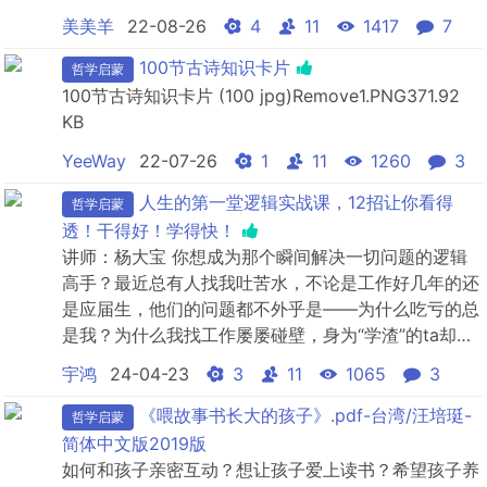
双向阅读最佳阅读时间：每晚睡觉前我想知道……自由
美美羊
22-08-26
4
11
1417
7
有什么用？要是没有死亡呢？为什么孩子的自由总是比
成人的少？痛苦，我们很快就能感觉到，那么幸福呢？
100节古诗知识卡片
哲学启蒙
怎么知道它是否有生命？我们能够选择自己的生活吗？
100节古诗知识卡片 (100 jpg) Remove1.PNG371.92
如果我们很...
KB
YeeWay
22-07-26
1
11
1260
3
人生的第一堂逻辑实战课，12招让你看得
哲学启蒙
透！干得好！学得快！
讲师：杨大宝 你想成为那个瞬间解决一切问题的逻辑
高手？最近总有人找我吐苦水，不论是工作好几年的还
是应届生，他们的问题都不外乎是——为什么吃亏的总
是我？为什么我找工作屡屡碰壁，身为“学渣”的ta却进
了名企？为什么我总是在加班，ta却不用？为什么老板
宇鸿
24-04-23
3
11
1065
3
只听ta的，明明我们说的是同个意思？为什么连谈恋
爱，也摸不清对方心思？小心翼翼？这些不甘心，听上
《喂故事书长大的孩子》.pdf-台湾/汪培珽-
哲学启蒙
去都特惋惜，但其实一切职场、生活上的混乱，都是忽
简体中文版2019版
略了“最...
如何和孩子亲密互动？想让孩子爱上读书？希望孩子养