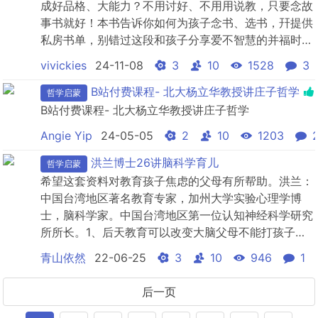
成好品格、大能力？不用讨好、不用用说教，只要念故
事书就好！本书告诉你如何为孩子念书、选书，幵提供
私房书单，别错过这段和孩子分享爱不智慧的并福时
光！
vivickies
24-11-08
3
10
1528
3
B站付费课程- 北大杨立华教授讲庄子哲学
哲学启蒙
B站付费课程- 北大杨立华教授讲庄子哲学
Angie Yip
24-05-05
2
10
1203
洪兰博士26讲脑科学育儿
哲学启蒙
希望这套资料对教育孩子焦虑的父母有所帮助。洪兰：
中国台湾地区著名教育专家，加州大学实验心理学博
士，脑科学家。中国台湾地区第一位认知神经科学研究
所所长。1、后天教育可以改变大脑父母不能打孩子，
特别是打孩子的头部。因为，这可能造成孩子大脑生理
青山依然
22-06-25
3
10
946
1
机制的损伤。而大脑一旦损伤，人就会在生理机制上遭
遇障碍，日后再怎么通过后天的教育努力，希望也是非
后一页
常渺茫的。不存在“输在起跑线上”“3岁定终身”等说法。
因为，人的大...