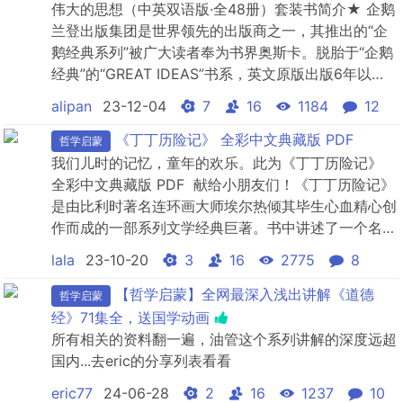
的论据，让孩子在阅读中，无须想破脑壳，就可以完成
伟大的思想（中英双语版·全48册）套装书简介★ 企鹅
哲学启蒙。...
兰登出版集团是世界领先的出版商之一，其推出的“企
鹅经典系列”被广大读者奉为书界奥斯卡。脱胎于“企鹅
经典”的“GREAT IDEAS”书系，英文原版出版6年以
来，销量超过2500000册，其打造初衷在于让我们重
alipan
23-12-04
7
16
1184
12
遇经典，重品人文思想银河中的熠熠星光。★《伟大的
思想》书系汇集来自12个国家的46位大师，跨越2500
《丁丁历险记》 全彩中文典藏版 PDF
哲学启蒙
年，从自然到哲学，从战术到艺术，从政治...
我们儿时的记忆，童年的欢乐。此为《丁丁历险记》
全彩中文典藏版 PDF 献给小朋友们！《丁丁历险记》
是由比利时著名连环画大师埃尔热倾其毕生心血精心创
作而成的一部系列文学经典巨著。书中讲述了一个名叫
丁丁的年轻记者和他忠实的搭档——小狗米卢，以及他
lala
23-10-20
3
16
2775
8
的伙伴们——阿道克船长、向日葵教授、侦探杜邦兄弟
一起周游世界各地，惩恶扬善，历险探奇的精彩故事。
【哲学启蒙】全网最深入浅出讲解《道德
哲学启蒙
自从1929年1月10日，“丁丁”和“...
经》71集全，送国学动画
所有相关的资料翻一遍，油管这个系列讲解的深度远超
国内...去eric的分享列表看看
eric77
24-06-28
2
16
1237
10