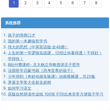
1
2
3
4
5
6
7
8
系统推荐
孩子的情商口才
我的第一本趣味哲学书
伟大的思想（中英双语版·全48册）
人生的第一堂逻辑实战课，12招让你看得透！干得好！
学得快！
B站付费课程- 北大杨立华教授讲庄子哲学
法国哲学启蒙书籍《思考世界的孩子》
少年得到《奇妙动画实验课》动画视频课，共20集
茅盾文学奖大全超全超精
如何学习语文
原版自然拼读作业纸 100张 打印出来非常方便孩子学习