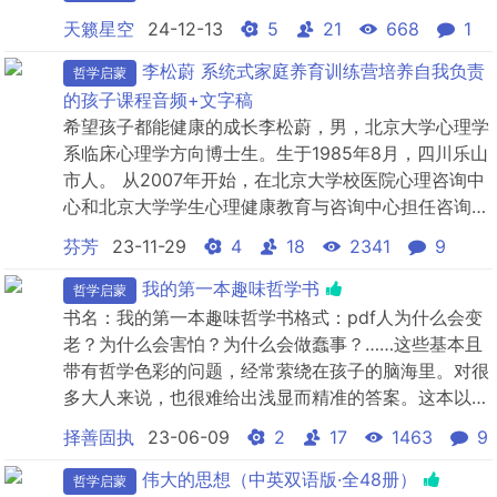
略汉字之美!
天籁星空
24-12-13
5
21
668
1
李松蔚 系统式家庭养育训练营培养自我负责
哲学启蒙
的孩子课程音频+文字稿
希望孩子都能健康的成长李松蔚，男，北京大学心理学
系临床心理学方向博士生。生于1985年8月，四川乐山
市人。 从2007年开始，在北京大学校医院心理咨询中
心和北京大学学生心理健康教育与咨询中心担任咨询
师。接受过北京大学心理学系全部相关课程的培训，在
芬芳
23-11-29
4
18
2341
9
治疗中倾向于使用认知行为疗法。同时亦在接受创伤治
疗的连续培训。课程会用、颠覆的理论和案例，帮大家
我的第一本趣味哲学书
哲学启蒙
剖析和解答各种育儿难题。孩子遇到困难，不愿意与父
书名：我的第一本趣味哲学书格式：pdf人为什么会变
母沟通?不...
老？为什么会害怕？为什么会做蠢事？……这些基本且
带有哲学色彩的问题，经常萦绕在孩子的脑海里。对很
多大人来说，也很难给出浅显而精准的答案。这本以法
国Astrapi报的哲学专栏文章汇编而成的趣味绘本，涉
择善固执
23-06-09
2
17
1463
9
及死亡、自由、幸福等30个哲学主题。作者走进学
校、教室，和孩子们一起讨论，为各种观点准备了充足
伟大的思想（中英双语版·全48册）
哲学启蒙