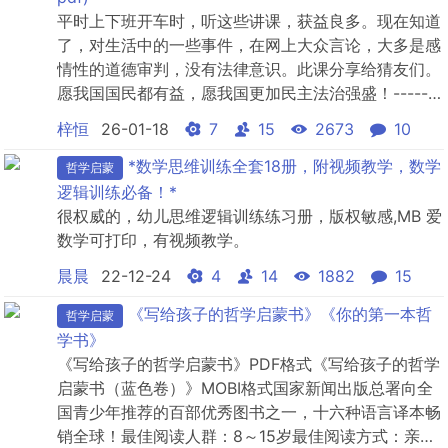
平时上下班开车时，听这些讲课，获益良多。现在知道
了，对生活中的一些事件，在网上大众言论，大多是感
情性的道德审判，没有法律意识。此课分享给猜友们。
愿我国国民都有益，愿我国更加民主法治强盛！-------
-------------------------------------------------------
梓恒
26-01-18
7
15
2673
10
----------文件为MP3音频, pdf讲义。文件大小
508MB。---------...
*数学思维训练全套18册，附视频教学，数学
哲学启蒙
逻辑训练必备！*
很权威的，幼儿思维逻辑训练练习册，版权敏感,MB 爱
数学可打印，有视频教学。
晨晨
22-12-24
4
14
1882
15
《写给孩子的哲学启蒙书》《你的第一本哲
哲学启蒙
学书》
《写给孩子的哲学启蒙书》PDF格式《写给孩子的哲学
启蒙书（蓝色卷）》MOBI格式国家新闻出版总署向全
国青少年推荐的百部优秀图书之一，十六种语言译本畅
销全球！最佳阅读人群：8～15岁最佳阅读方式：亲子