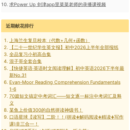
求Power Up 剑津app里菜菜老师的录播课视频
近期献花排行
上海兰生复旦校本（代数+几何+函数）
【二十一世纪学生英文报】初中2026上半年全部报纸
全品复习小初高合集
混子哥全套合集
【快捷英语·英语时文阅读理解】初中英语2026下半年最
新No.31
Evan-Moor Reading Comprehension Fundamentals
1-6
70篇短文搞定中考词汇——短文逐一标注中考词汇及释
义
某鱼上价值300的自然拼读神级书！
口语星球【读写】二阶！！(拼读➕解码阅读➕精读➕写作
课)非三合一！