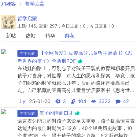
鸡娃客
哲学启蒙
哲学启蒙
主题: 145, 回复: 297，今日主题：0，今日回复：0
新帖
热帖
精华
鲜花
【全网首发】豆瓣高分儿童哲学启蒙书《思
哲学启蒙
考世界的孩子》全两册PDF
在鸡娃的路上，可别忘了对孩子三观的教育和积极开启
孩子对自身，对世界，对人生的思考和探索。毕竟，孩
子们耐鸡的时光就那么几年，后面的路还是要靠自己
走。自己私藏的豆瓣高分儿童哲学启蒙图书《思考世界
的孩子》全两册PDF——想个不停卷和问个不停卷。不
Lily
25-01-20
3
104
3332
42
少母婴博主和绘本达人推荐过，喜欢可以去网上买正
版。
孩子的情商口才
哲学启蒙
语言表达能力的对孩子来说至关重要，孩子提高语言表
达能力的最佳时期为3-12岁，40个经典历史故事，10
个魔法绕口令，提升孩子的学习兴趣，5大渐进模块，