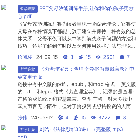
PET父母效能训练手册,让你和你的孩子更放
哲学启蒙
心.pdf
《父母效能训练》将为读者呈现一套综合理论，它将使
父母在各种情况下都能与孩子建立并保持一种有效的总
体关系。父母不仅可以从中学到解决亲子问题的方法和
技巧，还能了解到何时以及为何使用这些方法与理论，
以及使用它们的目的。据统计，这本书以33种语言在
拾阅栈
24-09-15
3
15
2501
7
全球出版，英文版销量高达500多万册。全球50多个国
家和地区每年近500万父母参加此培训课程。父母效能
《穷查理宝典：查理·芒格的智慧箴言录》中
哲学启蒙
训练（PE.T）由美国知名心理学家托马斯·戈登于40多
英文电子版
年前...
链接中有中文版的pdf， epub，和mobi格式， 英文版
的pdf， 和epub格式《穷查理宝典》，记录的是查理·
芒格的成长经历和智慧箴言。查理·芒格，对大多数中
国人而言无比陌生，但对于搞投资或想搞投资的人而
言，却已近乎成神。沃伦·巴菲特的黄金搭档，伯克希
张伟
24-05-12
4
15
3222
3
尔·哈撒韦公司的副主席。“股神”巴菲特傲人的投资业
绩，与芒格的贡献分不开。美国媒体提起芒格时，固定
刘晗·《法律思维30讲》（完整版 mp3 +
哲学启蒙
用法是“巴菲特的右手”；提起他俩时，固定用法...
pdf)