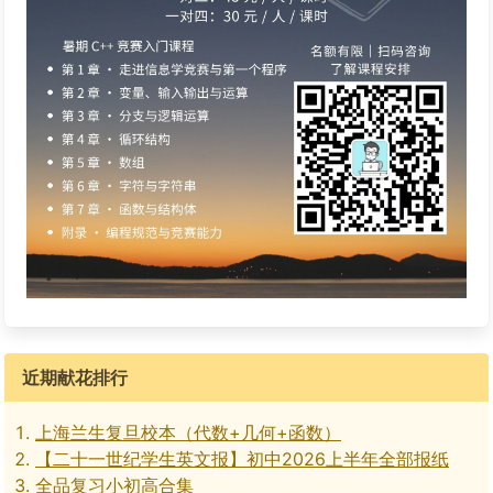
近期献花排行
上海兰生复旦校本（代数+几何+函数）
【二十一世纪学生英文报】初中2026上半年全部报纸
全品复习小初高合集