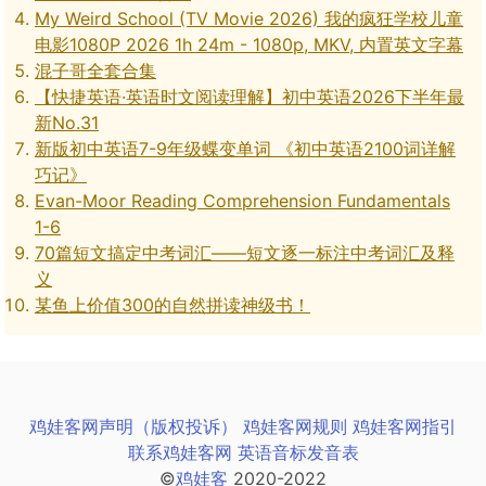
My Weird School (TV Movie 2026) 我的疯狂学校儿童
电影1080P 2026 1h 24m - 1080p, MKV, 内置英文字幕
混子哥全套合集
【快捷英语·英语时文阅读理解】初中英语2026下半年最
新No.31
新版初中英语7-9年级蝶变单词 《初中英语2100词详解
巧记》
Evan-Moor Reading Comprehension Fundamentals
1-6
70篇短文搞定中考词汇——短文逐一标注中考词汇及释
义
某鱼上价值300的自然拼读神级书！
鸡娃客网声明（版权投诉）
鸡娃客网规则
鸡娃客网指引
联系鸡娃客网
英语音标发音表
©
鸡娃客
2020-2022