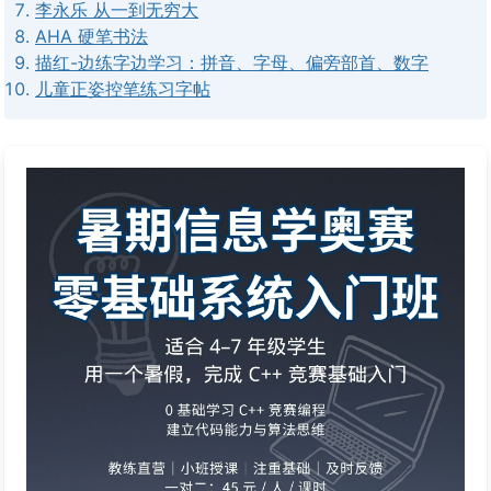
李永乐 从一到无穷大
AHA 硬笔书法
描红-边练字边学习：拼音、字母、偏旁部首、数字
儿童正姿控笔练习字帖