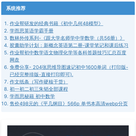
系统推荐
作业帮研发的经典书籍《初中几何48模型》
学而思英语学霸手册
数林外传系列-《跟大学名师学中学数学（共56册）》
胶囊助学计划：新概念英语第二册-课堂笔记和课后练习
作业帮初中数学语文物理化学等各科答题技巧汇总百度
网盘
免费分享- 204张思维导图速记初中1600单词（打印版-
已经完整排版-直接打印即可).
作文纸条（写作硬核干货）
初一初二初三朱韬全部课程
学而思秘籍 初中数学
售价498元的《平几纲目》566p 单书本高清webp分页