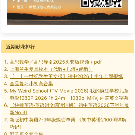
近期献花排行
高思数学／高思导引2025头套版视频＋pdf
上海兰生复旦校本（代数+几何+函数）
【二十一世纪学生英文报】初中2026上半年全部报纸
全品复习小初高合集
My Weird School (TV Movie 2026) 我的疯狂学校儿童
电影1080P 2026 1h 24m - 1080p, MKV, 内置英文字幕
【快捷英语·英语时文阅读理解】初中英语2026下半年最
新No.31
新版初中英语7-9年级蝶变单词 《初中英语2100词详解
巧记》
混子哥全套合集