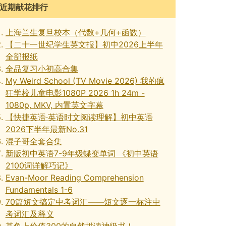
近期献花排行
上海兰生复旦校本（代数+几何+函数）
【二十一世纪学生英文报】初中2026上半年
全部报纸
全品复习小初高合集
My Weird School (TV Movie 2026) 我的疯
狂学校儿童电影1080P 2026 1h 24m -
1080p, MKV, 内置英文字幕
【快捷英语·英语时文阅读理解】初中英语
2026下半年最新No.31
混子哥全套合集
新版初中英语7-9年级蝶变单词 《初中英语
2100词详解巧记》
Evan-Moor Reading Comprehension
Fundamentals 1-6
70篇短文搞定中考词汇——短文逐一标注中
考词汇及释义