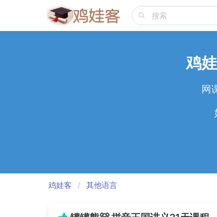
鸡娃
网
鸡娃客
其他语言