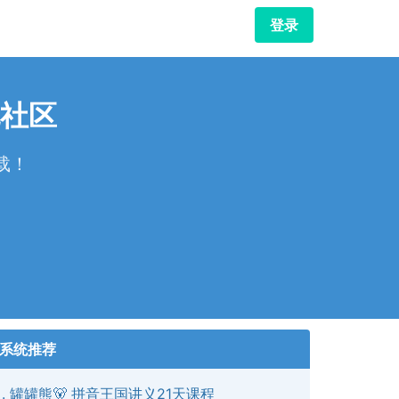
登录
社区
载！
！
系统推荐
罐罐熊🐻 拼音王国讲义21天课程