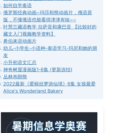
如何自学泰语
俄罗斯经典动画~玛莎和熊动画片，俄语原
版，不懂俄语也能看得津津有味~~
叶慧兰藏语教学 拉萨音和康巴音 【比较好的
藏文入门视频教学资料】
希伯来语动画片
幼儿-小学生-小语种-泰语学习-玛尼和她的朋
友
小升初语文汇总
神奇树屋漫画版1-6集 (更新连结)
丛林布朗熊
2022最新《爱丽丝梦游仙境》6集 女孩最爱
Alice's Wonderland Bakery