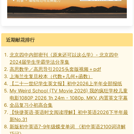
近期献花排行
北京四中内部密刊《原来还可以这么学》- 北京四中
2024届学生学霸学法分享集
高思数学／高思导引2025头套版视频＋pdf
上海兰生复旦校本（代数+几何+函数）
【二十一世纪学生英文报】初中2026上半年全部报纸
My Weird School (TV Movie 2026) 我的疯狂学校儿童
电影1080P 2026 1h 24m - 1080p, MKV, 内置英文字幕
全品复习小初高合集
【快捷英语·英语时文阅读理解】初中英语2026下半年最
新No.31
新版初中英语7-9年级蝶变单词 《初中英语2100词详解
巧记》