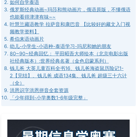
如何自学泰语
俄罗斯经典动画~玛莎和熊动画片，俄语原版，不懂俄语
也能看得津津有味~~
叶慧兰藏语教学 拉萨音和康巴音 【比较好的藏文入门视
频教学资料】
希伯来语动画片
幼儿-小学生-小语种-泰语学习-玛尼和她的朋友
80~90~经典回忆： 平田昭吾大师绘本（北京电影出版
社经典版本）:世界经典名著（金色启蒙系列）
钱儿爸 大英儿童百科全书16、钱儿爸海盗鼠历险记1-
2【完结】、钱儿爸 成语134集、钱儿爸 超级三十六计
（全）
洪恩识字洪恩拼音全套资源
「少年得到-小学奥数1-6年级完整」