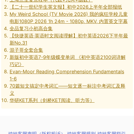
【二十一世纪学生英文报】初中2026上半年全部报纸
My Weird School (TV Movie 2026) 我的疯狂学校儿童
电影1080P 2026 1h 24m - 1080p, MKV, 内置英文字幕
全品复习小初高合集
【快捷英语·英语时文阅读理解】初中英语2026下半年最
新No.31
混子哥全套合集
新版初中英语7-9年级蝶变单词 《初中英语2100词详解
巧记》
Evan-Moor Reading Comprehension Fundamentals
1-6
70篇短文搞定中考词汇——短文逐一标注中考词汇及释
义
华研KET系列（剑桥KET阅读、听力等）
鸡娃客网声明（版权投诉）
鸡娃客网规则
鸡娃客网指引