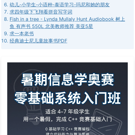
幼儿-小学生-小语种-泰语学习-玛尼和她的朋友
求四年级下飞翔看拼音写字词
Fish in a tree - Lynda Mullaly Hunt Audiobook 树上
鱼 有声书 550L 北美教师推荐 美亚5星
求一本老书
经典迪士尼儿童故事书PDF