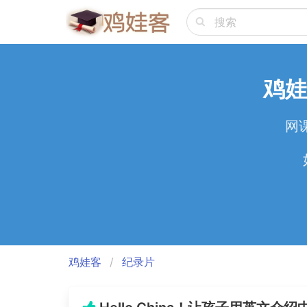
鸡娃
网
鸡娃客
纪录片