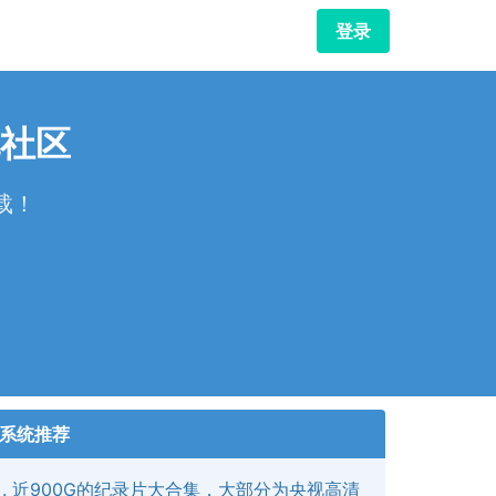
登录
社区
载！
！
系统推荐
近900G的纪录片大合集，大部分为央视高清