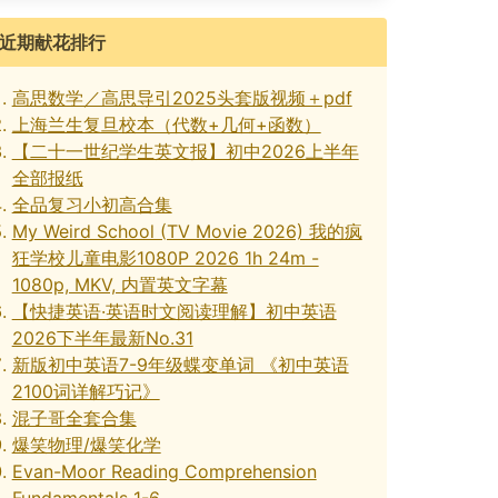
近期献花排行
高思数学／高思导引2025头套版视频＋pdf
上海兰生复旦校本（代数+几何+函数）
【二十一世纪学生英文报】初中2026上半年
全部报纸
全品复习小初高合集
My Weird School (TV Movie 2026) 我的疯
狂学校儿童电影1080P 2026 1h 24m -
1080p, MKV, 内置英文字幕
【快捷英语·英语时文阅读理解】初中英语
2026下半年最新No.31
新版初中英语7-9年级蝶变单词 《初中英语
2100词详解巧记》
混子哥全套合集
爆笑物理/爆笑化学
Evan-Moor Reading Comprehension