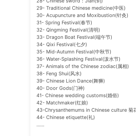
28- Chinese sword：Jian(剑)
29- Traditional Chinese medicine(中医)
30- Acupuncture and Moxibustion(针灸)
31- Spring Festival(春节)
32- Qingming Festival(清明)
33- Dragon Boat Festival(端午节)
34- Qixi Festival(七夕)
35- Mid-Autumn Festival(中秋节)
36- Water-Splashing Festival(泼水节)
37- Animals of the Chinese zodiac(属相)
38- Feng Shui(风水)
39- Chinese Lion Dance(舞狮)
40- Door Gods(门神)
41- Chinese wedding customs(婚俗)
42- Matchmaker(红娘)
43-Chrysanthemums in Chinese culture 菊
44- Chinese etiquette(礼)
……