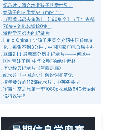
纪录片，适合培养孩子热爱世界。
给孩子的人类简史（mp4全）
《跟着成语去旅游》【196集全】（千年古都
76集+文化名城120集）
激励学习努力的纪录片
Hello China！让孩子用英文介绍中国传统文
化，每集不到3分钟，中国国家广电总局主办
豆瓣9.1！最新高分历史纪录片——«何以中
国» 带娃了解“中华文明”的绝佳素材
历史经典纪录片《河西走廊》
纪录片《中国通史》解说词和笔记
按年龄分的112部纪录片，中英各类型
宇宙时空之旅第一季1080p收藏版64G双语解
说特效字幕