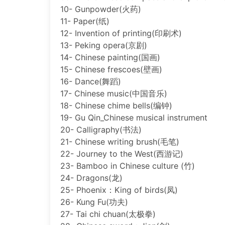
10- Gunpowder(火药)
11- Paper(纸)
12- Invention of printing(印刷术)
13- Peking opera(京剧)
14- Chinese painting(国画)
15- Chinese frescoes(壁画)
16- Dance(舞蹈)
17- Chinese music(中国音乐)
18- Chinese chime bells(编钟)
19- Gu Qin_Chinese musical instrument
20- Calligraphy(书法)
21- Chinese writing brush(毛笔)
22- Journey to the West(西游记)
23- Bamboo in Chinese culture (竹)
24- Dragons(龙)
25- Phoenix：King of birds(凤)
26- Kung Fu(功夫)
27- Tai chi chuan(太极拳)