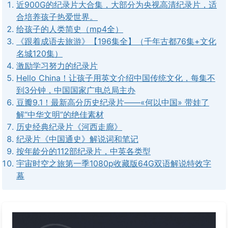
近900G的纪录片大合集，大部分为央视高清纪录片，适
合培养孩子热爱世界。
给孩子的人类简史（mp4全）
《跟着成语去旅游》【196集全】（千年古都76集+文化
名城120集）
激励学习努力的纪录片
Hello China！让孩子用英文介绍中国传统文化，每集不
到3分钟，中国国家广电总局主办
豆瓣9.1！最新高分历史纪录片——«何以中国» 带娃了
解“中华文明”的绝佳素材
历史经典纪录片《河西走廊》
纪录片《中国通史》解说词和笔记
按年龄分的112部纪录片，中英各类型
宇宙时空之旅第一季1080p收藏版64G双语解说特效字
幕