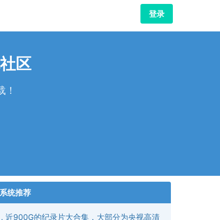
登录
社区
载！
！
系统推荐
近900G的纪录片大合集，大部分为央视高清