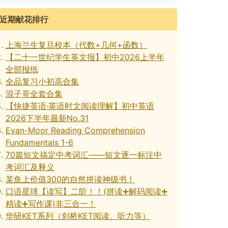
近期献花排行
上海兰生复旦校本（代数+几何+函数）
【二十一世纪学生英文报】初中2026上半年
全部报纸
全品复习小初高合集
混子哥全套合集
【快捷英语·英语时文阅读理解】初中英语
2026下半年最新No.31
Evan-Moor Reading Comprehension
Fundamentals 1-6
70篇短文搞定中考词汇——短文逐一标注中
考词汇及释义
某鱼上价值300的自然拼读神级书！
口语星球【读写】二阶！！(拼读➕解码阅读➕
精读➕写作课)非三合一！
华研KET系列（剑桥KET阅读、听力等）