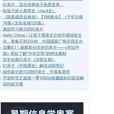
纪录片，适合培养孩子热爱世界。
给孩子的人类简史（mp4全）
《跟着成语去旅游》【196集全】（千年古都
76集+文化名城120集）
激励学习努力的纪录片
Hello China！让孩子用英文介绍中国传统文
化，每集不到3分钟，中国国家广电总局主办
豆瓣9.1！最新高分历史纪录片——«何以中
国» 带娃了解“中华文明”的绝佳素材
历史经典纪录片《河西走廊》
纪录片《中国通史》解说词和笔记
按年龄分的112部纪录片，中英各类型
宇宙时空之旅第一季1080p收藏版64G双语解
说特效字幕