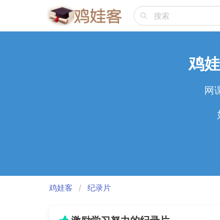
鸡娃
网
鸡娃客
纪录片