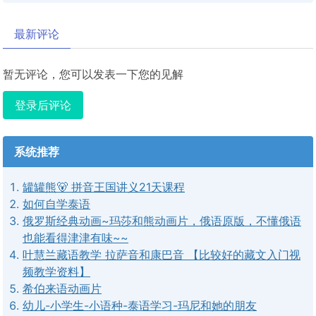
最新评论
暂无评论，您可以发表一下您的见解
登录后评论
系统推荐
罐罐熊🐻 拼音王国讲义21天课程
如何自学泰语
俄罗斯经典动画~玛莎和熊动画片，俄语原版，不懂俄语
也能看得津津有味~~
叶慧兰藏语教学 拉萨音和康巴音 【比较好的藏文入门视
频教学资料】
希伯来语动画片
幼儿-小学生-小语种-泰语学习-玛尼和她的朋友