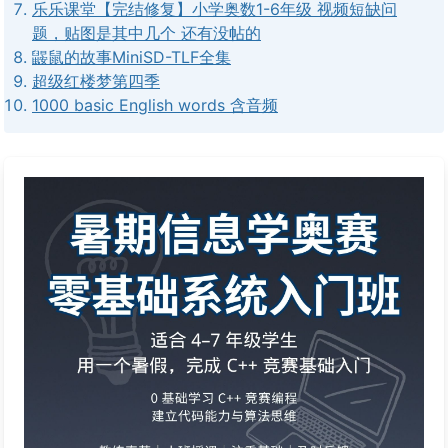
乐乐课堂【完结修复】小学奥数1-6年级 视频短缺问
题，贴图是其中几个 还有没帖的
鼹鼠的故事MiniSD-TLF全集
超级红楼梦第四季
1000 basic English words 含音频