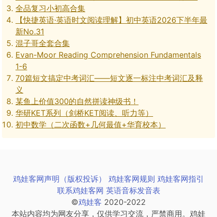
全品复习小初高合集
【快捷英语·英语时文阅读理解】初中英语2026下半年最
新No.31
混子哥全套合集
Evan-Moor Reading Comprehension Fundamentals
1-6
70篇短文搞定中考词汇——短文逐一标注中考词汇及释
义
某鱼上价值300的自然拼读神级书！
华研KET系列（剑桥KET阅读、听力等）
初中数学（二次函数+几何最值+华育校本）
鸡娃客网声明（版权投诉）
鸡娃客网规则
鸡娃客网指引
联系鸡娃客网
英语音标发音表
©
鸡娃客
2020-2022
本站内容均为网友分享，仅供学习交流，严禁商用。鸡娃