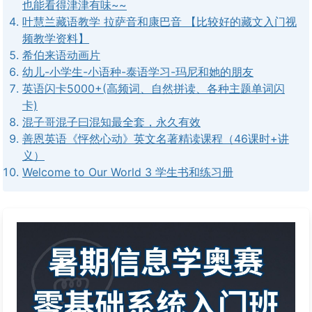
也能看得津津有味~~
叶慧兰藏语教学 拉萨音和康巴音 【比较好的藏文入门视
频教学资料】
希伯来语动画片
幼儿-小学生-小语种-泰语学习-玛尼和她的朋友
英语闪卡5000+(高频词、自然拼读、各种主题单词闪
卡)
混子哥混子曰混知最全套，永久有效
善恩英语《怦然心动》英文名著精读课程（46课时+讲
义）
Welcome to Our World 3 学生书和练习册