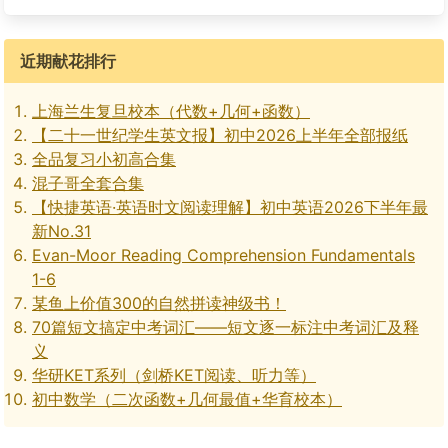
近期献花排行
上海兰生复旦校本（代数+几何+函数）
【二十一世纪学生英文报】初中2026上半年全部报纸
全品复习小初高合集
混子哥全套合集
【快捷英语·英语时文阅读理解】初中英语2026下半年最
新No.31
Evan-Moor Reading Comprehension Fundamentals
1-6
某鱼上价值300的自然拼读神级书！
70篇短文搞定中考词汇——短文逐一标注中考词汇及释
义
华研KET系列（剑桥KET阅读、听力等）
初中数学（二次函数+几何最值+华育校本）