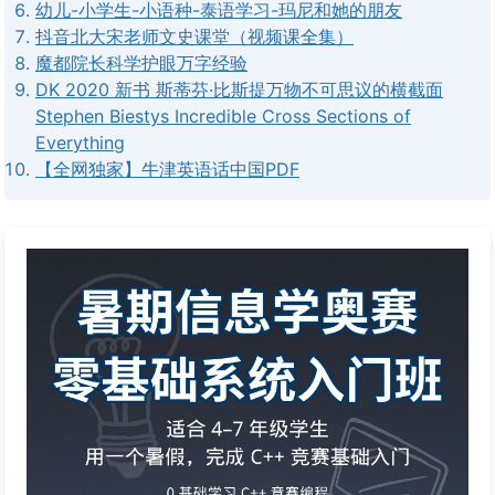
幼儿-小学生-小语种-泰语学习-玛尼和她的朋友
抖音北大宋老师文史课堂（视频课全集）
魔都院长科学护眼万字经验
DK 2020 新书 斯蒂芬·比斯提万物不可思议的横截面
Stephen Biestys Incredible Cross Sections of
Everything
【全网独家】牛津英语话中国PDF