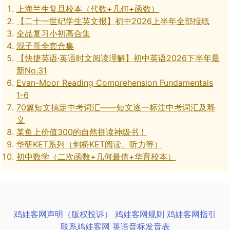
上海兰生复旦校本（代数+几何+函数）
【二十一世纪学生英文报】初中2026上半年全部报纸
全品复习小初高合集
混子哥全套合集
【快捷英语·英语时文阅读理解】初中英语2026下半年最
新No.31
Evan-Moor Reading Comprehension Fundamentals
1-6
70篇短文搞定中考词汇——短文逐一标注中考词汇及释
义
某鱼上价值300的自然拼读神级书！
华研KET系列（剑桥KET阅读、听力等）
初中数学（二次函数+几何最值+华育校本）
鸡娃客网声明（版权投诉）
鸡娃客网规则
鸡娃客网指引
联系鸡娃客网
英语音标发音表