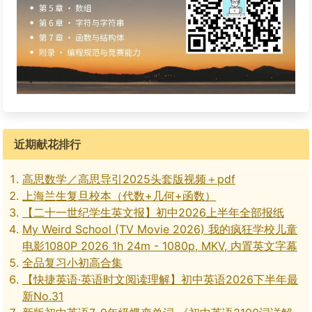
近期献花排行
高思数学／高思导引2025头套版视频＋pdf
上海兰生复旦校本（代数+几何+函数）
【二十一世纪学生英文报】初中2026上半年全部报纸
My Weird School (TV Movie 2026) 我的疯狂学校儿童
电影1080P 2026 1h 24m - 1080p, MKV, 内置英文字幕
全品复习小初高合集
【快捷英语·英语时文阅读理解】初中英语2026下半年最
新No.31