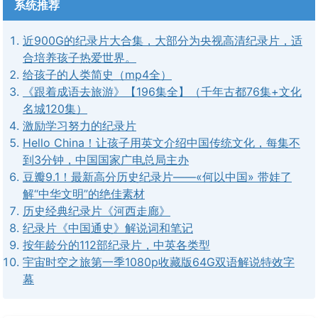
系统推荐
近900G的纪录片大合集，大部分为央视高清纪录片，适
合培养孩子热爱世界。
给孩子的人类简史（mp4全）
《跟着成语去旅游》【196集全】（千年古都76集+文化
名城120集）
激励学习努力的纪录片
Hello China！让孩子用英文介绍中国传统文化，每集不
到3分钟，中国国家广电总局主办
豆瓣9.1！最新高分历史纪录片——«何以中国» 带娃了
解“中华文明”的绝佳素材
历史经典纪录片《河西走廊》
纪录片《中国通史》解说词和笔记
按年龄分的112部纪录片，中英各类型
宇宙时空之旅第一季1080p收藏版64G双语解说特效字
幕