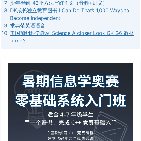
少年得到-42个方法写好作文（音频+讲义）
DK成长独立教育图书 I Can Do That!: 1,000 Ways to
Become Independent
求典范英语语音
美国加州科学教材 Science A closer Look GK-G6 教材
＋mp3