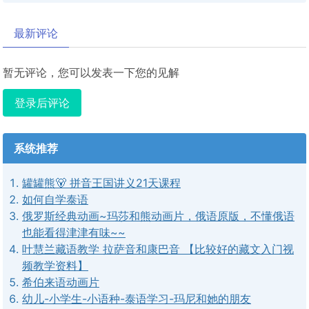
最新评论
暂无评论，您可以发表一下您的见解
登录后评论
系统推荐
罐罐熊🐻 拼音王国讲义21天课程
如何自学泰语
俄罗斯经典动画~玛莎和熊动画片，俄语原版，不懂俄语
也能看得津津有味~~
叶慧兰藏语教学 拉萨音和康巴音 【比较好的藏文入门视
频教学资料】
希伯来语动画片
幼儿-小学生-小语种-泰语学习-玛尼和她的朋友