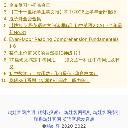
全品复习小初高合集
【二十一世纪学生英文报】初中2026上半年全部报纸
混子哥全套合集
【快捷英语·英语时文阅读理解】初中英语2026下半年最
新No.31
Evan-Moor Reading Comprehension Fundamentals
1-6
某鱼上价值300的自然拼读神级书！
70篇短文搞定中考词汇——短文逐一标注中考词汇及释
义
初中数学（二次函数+几何最值+华育校本）
华研KET系列（剑桥KET阅读、听力等）
鸡娃客网声明（版权投诉）
鸡娃客网规则
鸡娃客网指引
联系鸡娃客网
英语音标发音表
©
鸡娃客
2020-2022