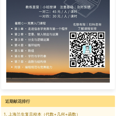
近期献花排行
上海兰生复旦校本（代数+几何+函数）