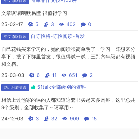
蒋军晶作文技巧22讲
中文原版阅读
文章诙谐幽默易懂 很值得学习
25-02-17
5
3
402
0
自陈怡格-陈怡阅读-首发
中文原版阅读
自己花钱买来学习的，她的阅读很简单明了，学习一阵想来分
享下，搜了下群里首发，很值得试一试，三到六年级都有视频
和文档。
25-03-03
6
11
651
2
51talk全部级别的资料
幼儿启蒙英语
相信上过他家的课的人都知道这套书买起来多肉疼，这里总共
9个级别，全部收集了～请享用～
24-12-03
3
32
909
15