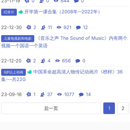
23-11-19
0
0
644
0
开学第一课合集（2008年--2022年）
纪录片
22-12-30
2
11
921
12
《音乐之声 The Sound of Music》内有两个
儿童电视剧和电影
视频一个国语一个英语
22-12-20
2
4
656
0
中国革命超高清人物传记动画片《榜样》36
6岁以上动画
集---共22G
23-09-16
1
37
1077
14
后一页
1
2