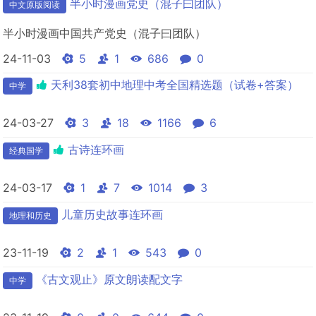
半小时漫画党史（混子曰团队）
中文原版阅读
半小时漫画中国共产党史（混子曰团队）
24-11-03
5
1
686
0
天利38套初中地理中考全国精选题（试卷+答案）
中学
24-03-27
3
18
1166
6
古诗连环画
经典国学
24-03-17
1
7
1014
3
儿童历史故事连环画
地理和历史
23-11-19
2
1
543
0
《古文观止》原文朗读配文字
中学