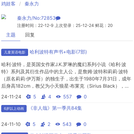
鸡娃客
秦永力
秦永力/No:72853
注册时间：22-12-9 上次登录：25-12-24 鲜花：20
主题
回复
哈利波特有声书+电影(7部)
儿童英语电影
哈利·波特，是英国女作家J.K.罗琳的魔幻系列小说《哈利·波
特》系列及其衍生作品中的主人公，是詹姆·波特和莉莉·波特
（原名莉莉·伊万斯）的独生子，出生于1980年7月31日，成年
后身高182cm，教父为小天狼星·布莱克（Sirius Black），或
者说西里斯·布莱克。魔杖长11英寸，冬青木，杖芯是凤凰福克
24-11-24
5
4
557
0
斯的尾羽。身怀母亲莉莉用生命施加的只保护哈利的保护咒，
可保护自身不受伏地魔伤害。因只有待在有...
《非人哉》第一季共84集
6岁以上动画
24-11-10
5
2
543
0