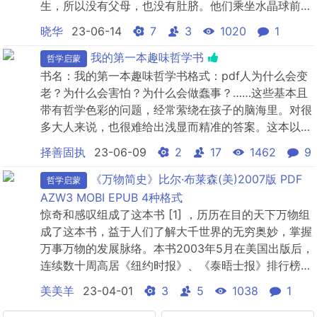
生，所以没有父母，也没有肚脐。他们乘坐水晶球前往
地球探险，见到了很多新奇事物，也结识了好朋
晓华
23-06-14
7
3
1020
1
友。 *后，他们会选择回到“苏哈地”享有永恒的生
命，还是留在地球体验生命的喜怒哀乐呢？《青蛙城
我的第一本趣味哲学书
哲学启蒙
堡》外公因病去世，面对突如其来的生离死别，男孩悲
书名：我的第一本趣味哲学书格式：pdf人为什么会变
痛万分。小矮人乌皮出现...
老？为什么会害怕？为什么会做蠢事？……这些基本且
带有哲学色彩的问题，经常萦绕在孩子的脑海里。对很
多大人来说，也很难给出浅显而精准的答案。这本以法
国Astrapi报的哲学专栏文章汇编而成的趣味绘本，涉
择善固执
23-06-09
2
17
1462
9
及死亡、自由、幸福等30个哲学主题。作者走进学
校、教室，和孩子们一起讨论，为各种观点准备了充足
《万物简史》比尔·布莱森(美)2007版 PDF
哲学启蒙
的论据，让孩子在阅读中，无须想破脑壳，就可以完成
AZW3 MOBI EPUB 4种格式
哲学启蒙。...
惊奇和感叹组成了这本书 [1] ，历历在目的天下万物组
成了这本书，益于人们了解大千世界的无穷奥妙，掌握
万事万物的发展脉络。本书2003年5月在美国出版后，
连续数十周高居《纽约时报》、《泰晤士报》排行榜最
前列，荣登亚马逊网站2003年度十大畅销书之列，在
美美羊
23-04-01
3
5
1038
1
年度科学图书排行榜中，本书更是勇夺桂冠!