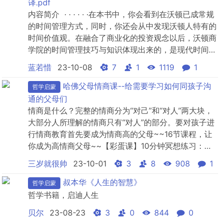
自从1929年1月10日，“丁丁”和“...
译.pdf
内容简介 · · · · · ·在本书中，你会看到在沃顿已成常规
的时间管理方式，同时，你还会从中发现沃顿人特有的
时间价值观。在融合了商业化的投资观念以后，沃顿商
学院的时间管理技巧与知识体现出来的，是现代时间管
理投资领域中具有“效率化”、“收益*大化”的各类方法。
蓝若惜
23-10-08
7
1
1119
1
如果善加利用的话，它们对个人人生所起到的促进作用
是毋庸置疑的。不过，俗话说，十人十色，由于个人从
哈佛父母情商课--给需要学习如何同孩子沟
哲学启蒙
事行业不同，所以，对于本书中叙述的内容，...
通的父母们
情商是什么？完整的情商分为“对己”和“对人”两大块，
大部分人所理解的情商只有“对人”的部分。要对孩子进
行情商教育首先要成为情商高的父母~~16节课程，让
你成为高情商父母~~【彩蛋课】10分钟冥想练习：和
自己对话，找到自己的心.mp3第01课 _ 我们到底为什
三岁就很帅
23-10-01
3
8
908
1
么发脾气（上）.mp4第01课 _ 我们到底为什么发脾气
（下）.mp4第02课 _ 束缚我们生活的原罪—羞耻感
叔本华《人生的智慧》
哲学启蒙
（上）.mp4第02课 _ 束缚...
哲学书籍，启迪人生
贝尔
23-08-23
3
0
844
0