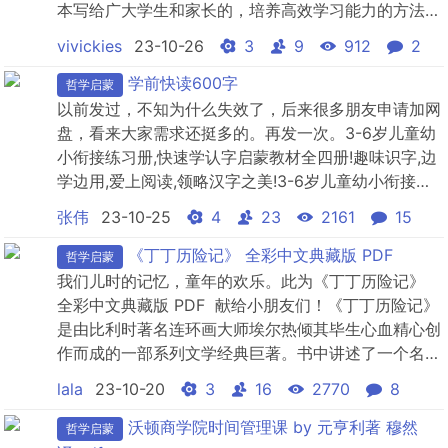
本写给广大学生和家长的，培养高效学习能力的方法工
具书。作者作为哈佛、耶鲁高分毕业生，结合先进的理
vivickies
23-10-26
3
9
912
2
论知识、经典的学习经验，系统分享了超实用的学习
法。全书分为5大模块、30节大课、100+方法，帮助
学前快读600字
哲学启蒙
你提高学习成绩，打开人生格局。
以前发过，不知为什么失效了，后来很多朋友申请加网
盘，看来大家需求还挺多的。再发一次。3-6岁儿童幼
小衔接练习册,快速学认字启蒙教材全四册!趣味识字,边
学边用,爱上阅读,领略汉字之美!3-6岁儿童幼小衔接练
习册,快速学认字启蒙教材全四册!趣味识字,边学边用,爱
张伟
23-10-25
4
23
2161
15
上阅读,领略汉字之美!3-6岁儿童幼小衔接练习册,快速
学认字启蒙教材全四册!趣味识字,边学边用,爱上阅读,领
《丁丁历险记》 全彩中文典藏版 PDF
哲学启蒙
略汉字之美!
我们儿时的记忆，童年的欢乐。此为《丁丁历险记》
全彩中文典藏版 PDF 献给小朋友们！《丁丁历险记》
是由比利时著名连环画大师埃尔热倾其毕生心血精心创
作而成的一部系列文学经典巨著。书中讲述了一个名叫
丁丁的年轻记者和他忠实的搭档——小狗米卢，以及他
lala
23-10-20
3
16
2770
8
的伙伴们——阿道克船长、向日葵教授、侦探杜邦兄弟
一起周游世界各地，惩恶扬善，历险探奇的精彩故事。
沃顿商学院时间管理课 by 元亨利著 穆然
哲学启蒙