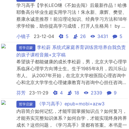
年，从自然到哲学，从战术到艺术，从政治...
学习高手【学长LEO继《不如去闯》后最新作品！哈佛
耶鲁高分毕业生超实用学习法！朱永新、康辉、樊登、
蔡康永诚意推荐！前沿理论知识、经典学习方法和18年
求学经验，助你提高学习成绩，打开人生格局！ by 李
柘远
小镜子
23-12-04
5
26
3431
5
李松蔚 系统式家庭养育训练营培养自我负责
哲学启蒙
的孩子课程音频+文字稿
希望孩子都能健康的成长李松蔚，男，北京大学心理学
系临床心理学方向博士生。生于1985年8月，四川乐山
市人。 从2007年开始，在北京大学校医院心理咨询中
心和北京大学学生心理健康教育与咨询中心担任咨询
师。接受过北京大学心理学系全部相关课程的培训，在
芬芳
23-11-29
4
18
2339
9
治疗中倾向于使用认知行为疗法。同时亦在接受创伤治
疗的连续培训。课程会用、颠覆的理论和案例，帮大家
《学习高手》epub+mobi+azw3
哲学启蒙
剖析和解答各种育儿难题。孩子遇到困难，不愿意与父
内容简介如何记忆，才能牢固掌握知识点？如何复习，
母沟通?不...
才能夯实完整知识体系？如何自学，才能实现终身跨界
成长？这些问题，《学习高手》里都有答案。本书是一