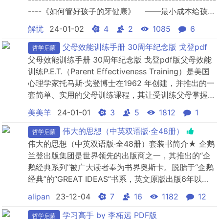
----《如何管好孩子的牙健康》 ——最小成本给孩子
一口好牙王颖·儿童正畸医生---------------------------
解忧
24-01-02
4
2
1085
6
------------...
父母效能训练手册 30周年纪念版 戈登pdf
哲学启蒙
父母效能训练手册 30周年纪念版 戈登pdf版父母效能
训练P.E.T.（Parent Effectiveness Training）是美国
心理学家托马斯·戈登博士在1962 年创建，并推出的一
套简单、实用的父母训练课程，其让受训练父母掌握的
主要核心概念和基本技巧是，通过清楚地界定问题、积
美美羊
24-01-01
3
5
1812
1
极的倾听、完整的表达及没有输方化解矛盾的方法，培
养孩子的自觉成长能力，父母也会在这其中获得自我的
伟大的思想（中英双语版·全48册）
哲学启蒙
心灵成长，从而实...
伟大的思想（中英双语版·全48册）套装书简介★ 企鹅
兰登出版集团是世界领先的出版商之一，其推出的“企
鹅经典系列”被广大读者奉为书界奥斯卡。脱胎于“企鹅
经典”的“GREAT IDEAS”书系，英文原版出版6年以
来，销量超过2500000册，其打造初衷在于让我们重
alipan
23-12-04
7
16
1182
12
遇经典，重品人文思想银河中的熠熠星光。★《伟大的
思想》书系汇集来自12个国家的46位大师，跨越2500
学习高手 by 李柘远 PDF版
哲学启蒙