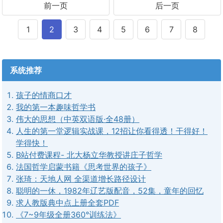
前一页
后一页
1
2
3
4
5
6
7
8
系统推荐
孩子的情商口才
我的第一本趣味哲学书
伟大的思想（中英双语版·全48册）
人生的第一堂逻辑实战课，12招让你看得透！干得好！
学得快！
B站付费课程- 北大杨立华教授讲庄子哲学
法国哲学启蒙书籍《思考世界的孩子》
张琦：天地人网 全渠道增长路径设计
聪明的一休，1982年辽艺版配音，52集，童年的回忆
求人教版典中点上册全套PDF
《7~9年级全册360°训练法》