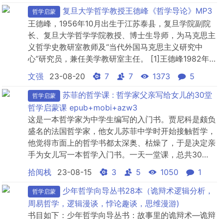
复旦大学哲学教授王德峰《哲学导论》MP3
哲学启蒙
王德峰，1956年10月出生于江苏泰县，复旦学院副院
长、复旦大学哲学学院教授、博士生导师，为马克思主
义哲学史教研室教师及“当代外国马克思主义研究中
心”研究员，兼任美学教研室主任。 [1]王德峰1982年7
月于复旦大学哲学系本科毕业。1982年至1987年在上
文强
23-08-20
7
7
1373
5
海译文出版社任哲学译著编辑。1987年9月起在复旦大
学哲学系攻读哲学硕士学位。1990年毕业后留校任
苏菲的哲学课 : 哲学家父亲写给女儿的30堂
哲学启蒙
教。王德峰的主要研究领域为马克思主义哲学的...
哲学启蒙课 epub+mobi+azw3
这是一本哲学家为中学生编写的入门书。贾尼科是颇负
盛名的法国哲学家，他女儿苏菲中学时开始接触哲学，
他觉得市面上的哲学书都太深奥、枯燥了，于是决定亲
手为女儿写一本哲学入门书。一天一堂课，总共30
堂，每堂15分钟，用假期里的30天掌握哲学常识。本
拾阅栈
23-08-15
3
5
1050
1
书篇幅虽然不长，却遍布着思考的轨迹。无论你是否接
触过哲学，只要跟着贾尼科的脚步，一步步慢慢思考，
少年哲学向导丛书28本（诡辩术逻辑分析，
哲学启蒙
都会发现哲学的乐趣与价值！懂点哲学，换个角度，未
周易哲学，逻辑漫谈，悖论趣谈，思维漫游)
来的道路或许大有...
书目如下：少年哲学向导丛书：故事里的诡辩术—诡辩