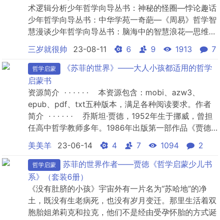
术逻辑分析少年哲学向导丛书：神秘的怪圈—悖论趣话
少年哲学向导丛书：中华学苑一奇葩—《周易》哲学智
慧漫谈少年哲学向导丛书：脑海中的智慧浪花—思维王
国漫游少年哲学向导丛书：规矩与方圆—逻辑漫谈少年
三岁就很帅
23-08-11
6
9
1913
7
哲学向导丛书：科学殿堂里的哲学之光—科学中哲学问
题漫谈少年哲学向导丛书：生活的智慧—孔子哲学散论
《苏菲的世界》——大人小孩都适用的哲学
哲学启蒙
少年哲学向导丛书：橄榄色的智慧—古希腊哲学漫谈少
启蒙书
年哲学向导丛书：...
资源简介 · · · · · · 本资源包含：mobi、azw3、
epub、pdf、txt五种版本，满足各种阅读要求。作者
简介 · · · · · · 乔斯坦·贾德，1952年生于挪威，曾担
任高中哲学教师多年。1986年出版第一部作品《贾德
谈人生》，迄今出版了19部作品。长篇小说《苏菲的世
美美羊
23-06-14
4
7
1094
2
界》翻译成64种语言，全球销量超过4500万册，被誉
为“20世纪百部经典著作之一”，此书也奠定...
苏菲的世界作者——贾徳《哲学启蒙少儿书
哲学启蒙
系》（套装6册）
《没有肚脐的小孩》宇宙外有一片名为“苏哈地”的净
土，既没有生老病死，也没有岁月变迁。那里生活着双
胞胎姐弟莉克和拉克，他们不是经由受孕怀胎的方式诞