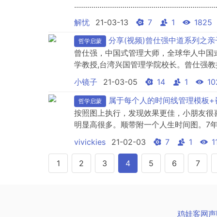
.........................................................................
解忧
21-03-13
7
1
1825
分享(视频)曾仕强中道系列之亲
哲学启蒙
曾仕强，中国式管理大师，全球华人中国
学教授,台湾兴国管理学院校长。曾仕强
曾仕强教授的大师风范，对咨询业行为模
小镜子
21-03-05
14
1
10
表达水平的影响是颠覆性的；大智若愚、
少数可称为大师级的人物之一，曾仕强是咨询
属于每个人的时间线管理模板+
哲学启蒙
按照图上执行，发现效果更佳，小朋友很
明显高很多。顺带附一个人生时间图。7
新的思考哦。反正对我心灵冲击挺大。。
vivickies
21-02-03
7
1
1
1
2
3
4
5
6
7
鸡娃客网声