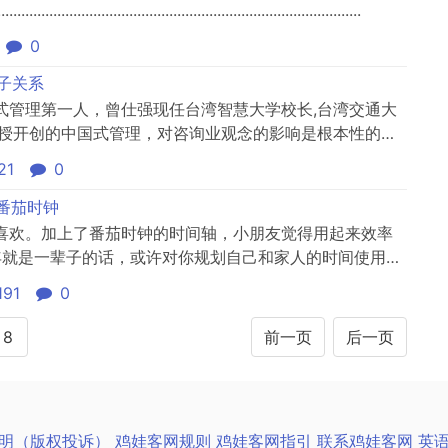
...........................................................................................
0
子关系
式管理第一人，曾仕强现任台湾智慧大学校长,台湾交通大
教授开创的中国式管理，对咨询业观念的影响是根本性的；
式的影响是革命性的；曾仕强教授的演讲风格，对咨询业
21
0
厚积薄发、化腐朽为神奇是曾教授的三大风格，曾仕强是
业当之无愧的...
番茄时钟
喜欢。加上了番茄时钟的时间轴，小朋友觉得用起来效率
年就是一辈子的话，或许对你规划自己和家人的时间使用有
191
0
8
前一页
后一页
明（版权投诉）
鸡娃客网规则
鸡娃客网指引
联系鸡娃客网
英