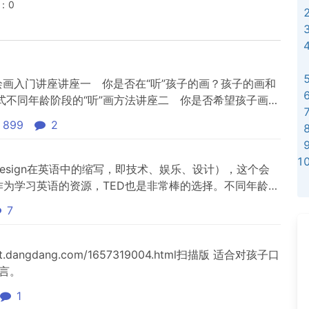
：0
妈妈们的绘画入门讲座讲座一 你是否在“听”孩子的画？孩子的画和
式不同年龄阶段的“听”画方法讲座二 你是否希望孩子画得
画形象？教了画形象会有什么后景？和小伙伴在一起，就
899
2
你是否讨厌孩子弄得很脏？绘画就是要弄得很脏与水和沙
nment, Design在英语中的缩写，即技术、娱乐、设计），这个会
作为学习英语的资源，TED也是非常棒的选择。不同年龄的
友，可以根据自己当前英语的程度来选择不同的内容作为
7
为英语初级学员的一个进入TED的入门选择。
dangdang.com/1657319004.html扫描版 适合对孩子口
言。
1