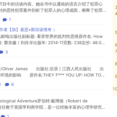
节目中的访谈内容。她在书中以通俗的语言介绍了犯罪心
时的恶性犯罪案件剖析了犯罪人的心理成因，阐释了犯罪
呼吁全社会关爱青少年尤其是留守儿童，重视他们的成长
1
，作者【加】基思•斯坦诺维奇 ）
民邮电出版社副标题: 看穿世界的批判性思维原作名: How
ogy译者: 窦东徽 / 刘肖岑出版年: 2014-11页数: 238定价: 48.00
N: 9787115356970在当今的大众媒体和心理书籍中，到处
3
.
/Oliver James 出版社:后浪丨江西人民出版社 出
影响 原作名:THEY F*** YOU UP: HOW TO
洁 出版年:2019-7 页数:432 定价:68.00元 装帧:
0
6
ychological Adventure罗伯特·戴博德（Robert de
，曾任教于英国亨利商学院，是一位经验丰富的心理学研究者
技巧》和《组织的心理分析》都是英国畅销的心理学类教
1