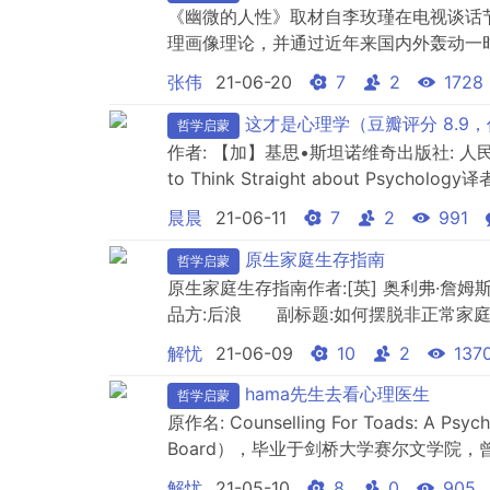
《幽微的人性》取材自李玫瑾在电视谈话
理画像理论，并通过近年来国内外轰动一
心理学在预防和惩治犯罪方面的重要性，
张伟
21-06-20
7
2
1728
环境，对他们加强心理教育。
这才是心理学（豆瓣评分 8.9
哲学启蒙
作者: 【加】基思•斯坦诺维奇出版社: 人
to Think Straight about Psychol
元装帧: 平装丛书: 新曲线·心理学丛书ISB
晨晨
21-06-11
7
2
991
充斥着心理操控、色彩星座、催眠读心等..
原生家庭生存指南
哲学启蒙
原生家庭生存指南作者:[英] 奥利弗·詹姆斯
品方:后浪 副标题:如何摆脱非正常家庭环境的
SURVIVE FAMILY LIFE 译者:康
解忧
21-06-09
10
2
137
平装 ISBN:9787210113041 [1]内容...
hama先生去看心理医生
哲学启蒙
原作名: Counselling For Toads: A Ps
Board），毕业于剑桥大学赛尔文学院
和临床实践者。他的两本专业著作《咨询
解忧
21-05-10
8
0
905