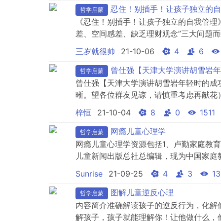
忍住！别插手！让孩子独立的自我
哲学启蒙
《忍住！别插手！让孩子独立的自我管理
差、空间感差、缺乏理财观念”三大问题而
左右，提出了一些比较中肯，实际、可行
三岁就很帅
21-10-06
4
6
对此，我写了三篇读书笔记，如果有兴趣
（1）-合理安排时间忍住！别插手！让孩子
曾仕强【天津大学演讲胡雪岩年
哲学启蒙
曾仕强【天津大学演讲胡雪岩年轻时的成
晰。望各位群友见谅，请慎重考虑再献花
逢其时，占尽天时地利，剩下的就是人和
梓恒
21-10-04
8
0
1511
性格、国人特点和管理思想，这也是当今
人”，其成功之道可归结为三句话，一是“求人
网瘾儿童心理学
哲学启蒙
网瘾儿童心理学资源包括1、卢勤家庭教育
儿童新闻出版总社总编辑，现为中国家庭
中国关心下一代工作委员会专家委员会委
Sunrise
21-09-25
4
3
13
少年儿童及父母热情地称为“知心姐姐”
又一代少年儿童，守护着孩子们心中的希望。
图解儿童逆反心理
哲学启蒙
内容简介准确解读孩子的逆反行为，化解
解孩子，孩子就能理解你！让他做什么，