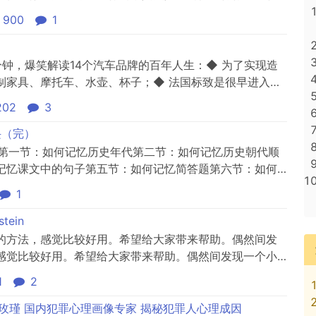
透孩子逆反行为背后的真实心理。你越理解孩子的心理，
900
1
简介米里亚姆·恰恰姆（Miriam Chachamu），国际
...
钟，爆笑解读14个汽车品牌的百年人生：◆ 为了实现造
制家具、摩托车、水壶、杯子；◆ 法国标致是很早进入中
玩儿砸了；◆ 阿尔法·罗密欧成也赛车、败也赛车，它旗
202
3
诀（完）
录：第一节：如何记忆历史年代第二节：如何记忆历史朝代顺
记忆课文中的句子第五节：如何记忆简答题第六节：如何
—分解法第八节：单词记忆法（2）—编码法喜欢的猜友可
1
） 本帖内容均为网友分享，仅供学习交流，严禁商用！
严禁...
stein
的方法，感觉比较好用。希望给大家带来帮助。偶然间发
感觉比较好用。希望给大家带来帮助。偶然间发现一个小
好用。希望给大家带来帮助。偶然间发现一个小帖子，训
1
2
望给大家带来帮助。偶然间发现一个小帖子，训练孩子注
来帮助。偶然间发现...
李玫瑾 国内犯罪心理画像专家 揭秘犯罪人心理成因