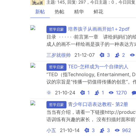
主题: 145, 回复: 297，今日主题：0，今日回复
新帖
热帖
精华
鲜花
培养孩子从画画开始1＋2pdf
哲学启蒙
目录 · · · · · ·前言第一章 讲给
成人的画不一样绘画是孩子的一种表达方
像？绘画也会长蛀牙？为什么非要教孩子
三岁就很帅
21-12-07
3
2
能画起来已经教了形象怎么办？讲座三 
子相伴成长讲座四 你是否从孩子...
TED-怎样成为一个自律的人
哲学启蒙
“TED（指Technology, Entertai
议的宗旨是“传播一切值得传播的创意”。
学生或已经毕业但想要继续学习英语的朋
🌞
21-10-24
1
1
1270
开始。这里选择的这个TED演讲，可以作
青少年口语表达教程- 第2册
哲学启蒙
当当有介绍，请看一下链接http://product.
语训练有兴趣的家长， 没有扫描封面和前
小五
21-10-14
3
3
962