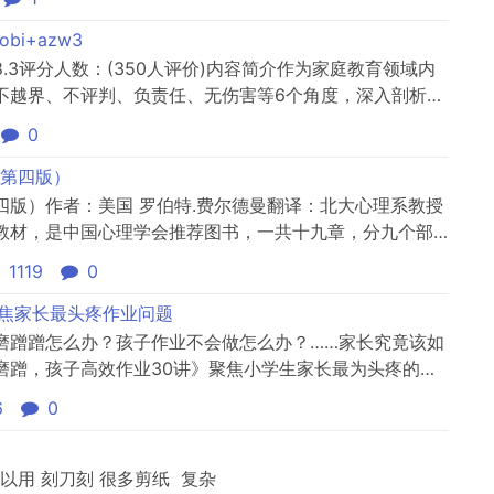
众心理学著作。
bi+azw3
3评分人数：(350人评价)内容简介作为家庭教育领域内
不越界、不评判、负责任、无伤害等6个角度，深入剖析与
故事展示与孩子沟通的最佳模式。她的文字闪耀着强大的
0
方式揭示爱的真相，直戳人心。在远远的背后带领，教孩
的沟通...
第四版）
版）作者：美国 罗伯特.费尔德曼翻译：北大心理系教授
教材，是中国心理学会推荐图书，一共十九章，分九个部
比较容易清晰，图片部分清晰度一般（介意者请不要一下）
1119
0
资源赚花花，如果有问题请见谅
聚焦家长最头疼作业问题
磨蹭蹭怎么办？孩子作业不会做怎么办？……家长究竟该如
磨蹭，孩子高效作业30讲》聚焦小学生家长最为头疼的孩
家长了解孩子作业心态、陪伴孩子建立良好的作业习惯和
6
0
有技巧地陪伴和支持孩子学习，让每日的作业时间不再发
绪是孩子高效...
以用 刻刀刻 很多剪纸 复杂