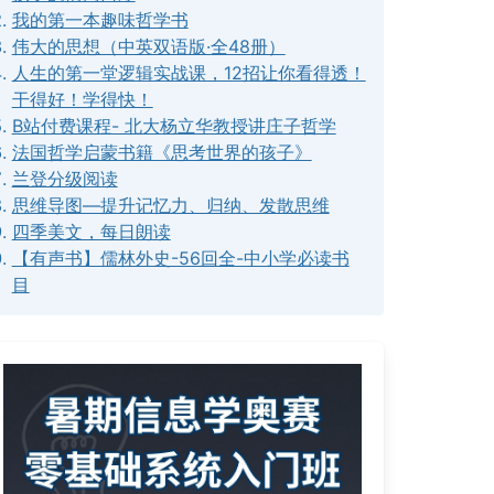
我的第一本趣味哲学书
伟大的思想（中英双语版·全48册）
人生的第一堂逻辑实战课，12招让你看得透！
干得好！学得快！
B站付费课程- 北大杨立华教授讲庄子哲学
法国哲学启蒙书籍《思考世界的孩子》
兰登分级阅读
思维导图—提升记忆力、归纳、发散思维
四季美文，每日朗读
【有声书】儒林外史-56回全-中小学必读书
目