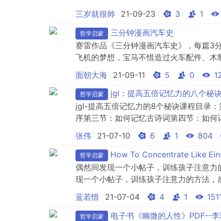
他。翻开《图解儿童逆反心理》，一眼看
三岁就很帅
21-09-23
3
1
孩子就越能理解你的要求，从而更配合你！作者
著名的家庭心理治疗师，英国家庭治疗协会（
三分钟漫画汽车史
哲学启蒙
赛雷作品《三分钟漫画汽车史》，每篇3分
飞机的梦想，宝马不惜造过火车配件、木
国市场的国际大牌，却因为不懂国情而彻底
面朝大海
21-09-11
5
0
1
下曾有一名王牌车手——恩佐·法拉利！
jgl：提高五倍记忆力的八个秘
哲学启蒙
jgl-提高五倍记忆力的8个秘诀课程目
序第三节：如何记忆古诗词第四节：如何
记忆地图信息第七节：单词记忆法（1）
张伟
21-07-10
6
1
804
以下载学习。（喜欢的猜友可以下载学习
~~本帖内容均为网友分享，仅供学习交流，
How To Concentrate Like Ein
哲学启蒙
偶然间发现一个小帖子，训练孩子注意力
现一个小帖子，训练孩子注意力的方法，
帖子，训练孩子注意力的方法，感觉比较
蓝若惜
21-07-04
4
1
151
练孩子注意力的方法，感觉比较好用。希
意力的方法，感觉比较好用。希望给大家带
电子书《幽微的人性》PDF--
哲学启蒙