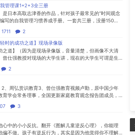
管理课1+2+3全三册
》是日本高取志津香的作品，针对孩子最常见的“时间观念
编写的自我管理习惯养成手册。一套共三册，没册150页
的技巧，专治各种孩子“各种不服”，帮助养成自理的好习惯
1711
2
可以看看：忍住！别插手！让孩子独立的自我管理课
独立的自我...
轻时的成功之道】现场录像版
功之道】（因为是现场录像版，音量清楚，但画像不大清
）曾仕强教授对现场的大学生讲，现在的大学生可谓是生
。他说，要做到“人和”必须真正了解中国人，了解中国国民
2
世界都在致力研究的。胡雪岩作为一代叱咤风云的“红顶商
不如让人...
 2、周弘赏识教育3、曾仕强教育视频卢勤，原中国少年
教育学会常务理事，全国更新家庭教育观念报告团成员，
员。卢勤长期主持《中国少年报》“知心姐姐”栏目，被广大
07
3
。她以切、平易、认真、深情及独具特色的和力，影响着一代
曾获...
他心中的小小反抗。翻开《图解儿童逆反心理》，你能理
他偏不做。孩子有逆反行为，其实是因为他觉得你不理解