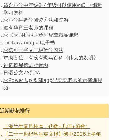
适合小学中年级3-4年级可以使用的C++编程
学习资料
求小学生数学阅读方法和资源
谁有华育王老师的课程
求《大国护眼之策》配套精品课程
rainbow magic 电子书
求陈刚千字文三极致学习法
求助各位，有没有斑马百科《伟大的发明》
神奇树屋德语版音频
日语公文7A到1A
求Power Up 剑津app里菜菜老师的录播课视
频
近期献花排行
上海兰生复旦校本（代数+几何+函数）
【二十一世纪学生英文报】初中2026上半年