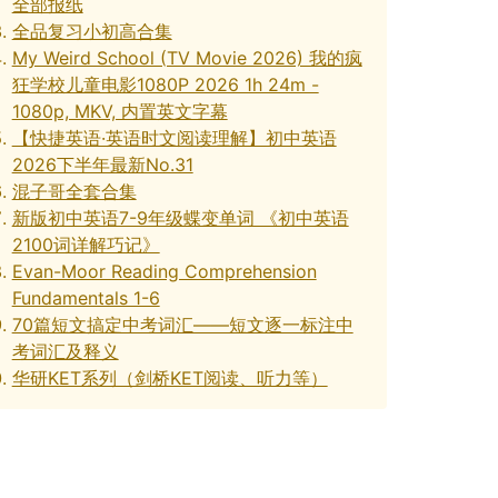
全部报纸
全品复习小初高合集
My Weird School (TV Movie 2026) 我的疯
狂学校儿童电影1080P 2026 1h 24m -
1080p, MKV, 内置英文字幕
【快捷英语·英语时文阅读理解】初中英语
2026下半年最新No.31
混子哥全套合集
新版初中英语7-9年级蝶变单词 《初中英语
2100词详解巧记》
Evan-Moor Reading Comprehension
Fundamentals 1-6
70篇短文搞定中考词汇——短文逐一标注中
考词汇及释义
华研KET系列（剑桥KET阅读、听力等）