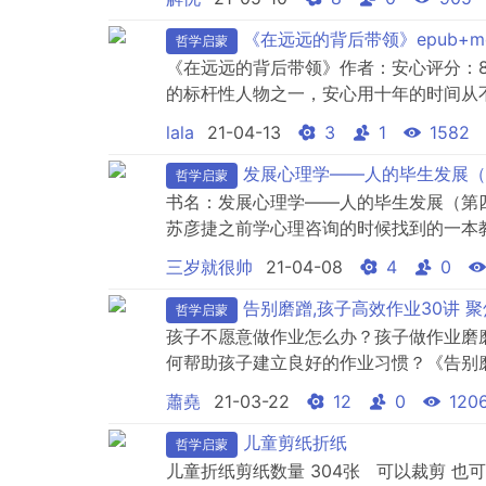
科书。本书是他最著名、最畅销的一本大
《在远远的背后带领》epub+mo
哲学启蒙
《在远远的背后带领》作者：安心评分：8.
的标杆性人物之一，安心用十年的时间从
孩子进行有效沟通的精髓，并通过日常的
lala
21-04-13
3
1
1582
洞察力与缜密的逻辑推理，用彪悍温暖的
子不去伤害，也教孩子不被伤害，我们与孩子
发展心理学——人的毕生发展（
哲学启蒙
书名：发展心理学——人的毕生发展（第四
苏彦捷之前学心理咨询的时候找到的一本
分。书是扫描的PDF，清晰度文字部分
三岁就很帅
21-04-08
4
0
下载前请确认链接是否有效，第一次分享
告别磨蹭,孩子高效作业30讲 
哲学启蒙
孩子不愿意做作业怎么办？孩子做作业磨
何帮助孩子建立良好的作业习惯？《告别
子学习作业问题，几乎可以说是一部有关
蕭堯
21-03-22
12
0
120
方法的宝典大全让家长得以理性、平和、
生暴风骤雨的家庭战争课程目录：家长的好情
儿童剪纸折纸
哲学启蒙
儿童折纸剪纸数量 304张 可以裁剪 也可